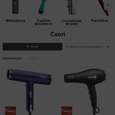
Afeitadoras
Cepillos
Cortadoras
Planchitas
alisadores
de pelo
Cuori
Recomendados
Filtrando por:
Cuori