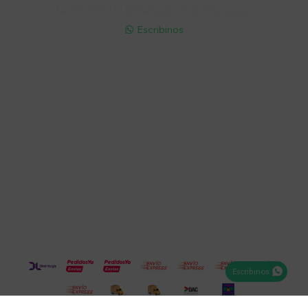
095 772 214 (Whatsapp - Solo Mensajes)

Escribinos

Cuenta
Empresa
Compra
Seguinos
Escribinos