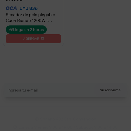
UYU
836
UYU
Secador de pelo plegable
Cuori Biondo 1200W -
Blanco
Llega en 2 horas
Suscríbete a nuestro newsletter
Recibí ofertas, novedades y más
Suscribirme
Soriano 932 Esq. Convención

Lunes a Viernes 9:30 a 19:00 / Sábados 9:30 a 14:00
