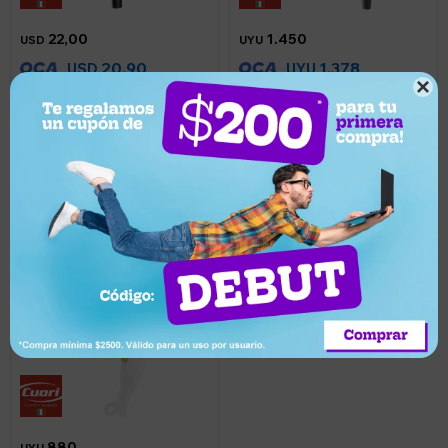
22,00
1.450
USD
UYU
20,90
1.378
USD
UYU
Secador de pelo Cuori
Secador de pelo Cuori

Veloce 1000W - Violeta
Capelli con función iónica
2200W - Negro
Llega en 2 horas
Llega en 2 horas
880