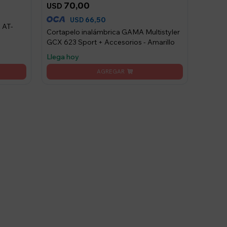
70,00
USD
66,50
USD
 AT-
Cortapelo inalámbrica GAMA Multistyler
GCX 623 Sport + Accesorios - Amarillo
Llega hoy