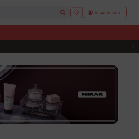

L CÓDIGO