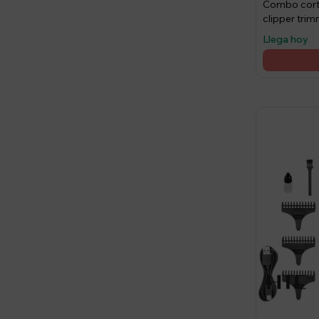
Combo cort
clipper tri
recargable 
Llega hoy
estilismo di