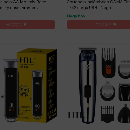
a pelo GA.MA Italy Race
Cortapelo inalámbrico GAMA Tit
mmer y nose trimmer
T742 carga USB - Negro
USB para un afeitado y
Llega hoy
ario - Negro/Rojo