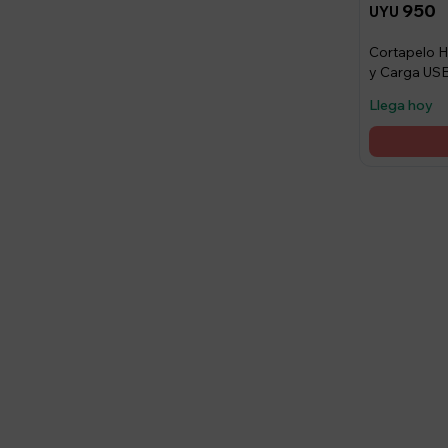
950
UYU
Cortapelo H
y Carga US
Llega hoy