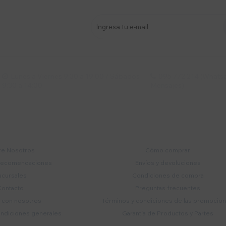
stro newsletter
s y más
Lunes a Viernes 9:30 a 19:00 / Sábados
095 772 214 (Whatsa


9:30 a 14:00
Mensajes)
mpresa
Compra
e Nosotros
Cómo comprar
recomendaciones
Envíos y devoluciones
ucursales
Condiciones de compra
Contacto
Preguntas frecuentes
a con nosotros
Términos y condiciones de las promocio
ondiciones generales
Garantía de Productos y Partes