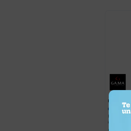
39,0
USD
USD
Máquina co
inalámbrica
Llega hoy