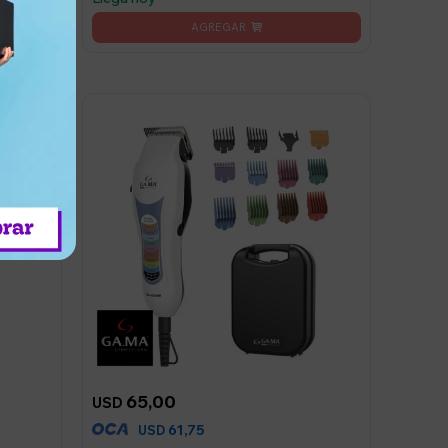
65,00
USD
61,75
USD