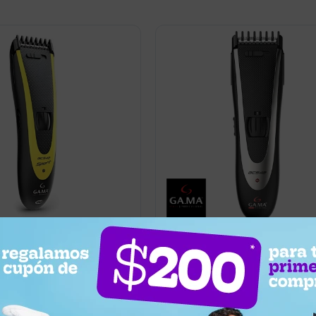
0
33,00
USD
37,05
31,35
USD
rta pelo GAMA Sport
Máquina corta pelo Inalámbrica
 carga por USB - Negro
GC 542 - Negro
Llega hoy