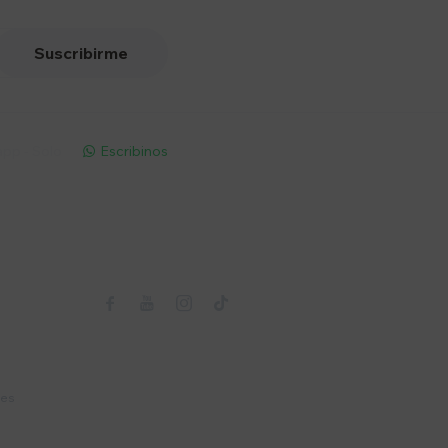
Suscribirme
pp - Solo
Escribinos

Seguinos



nes