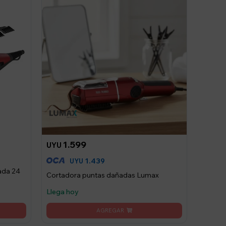
1.599
UYU
1.439
UYU
ada 24
Cortadora puntas dañadas Lumax
Llega hoy