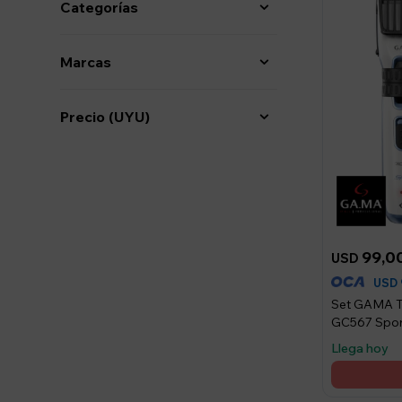
Categorías
Marcas
Precio
(UYU)
99,0
USD
USD
Set GAMA T
GC567 Spor
Llega hoy