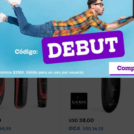
0
38,00
USD
65,55
36,10
USD