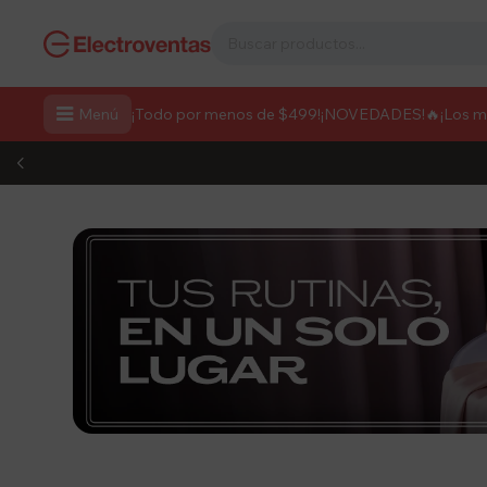

Menú
¡Todo por menos de $499!
¡NOVEDADES!
🔥¡Los 