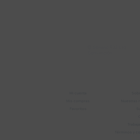
Suscríbete a nue
Recibí ofertas, novedade
Soriano 932 Esq.

Convención
Cuenta
E
Mi cuenta
Sobr
Mis compras
Nuestras 
Favoritos
S
Trabaj
Términos y c