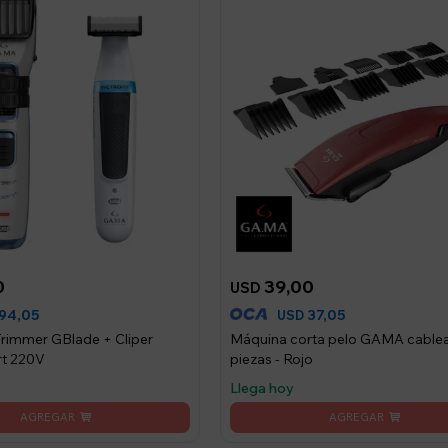
0
39,00
USD
94,05
37,05
USD
rimmer GBlade + Cliper
Máquina corta pelo GAMA cable
t 220V
piezas - Rojo
Llega hoy