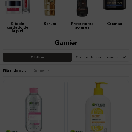
Kits de
Serum
Protectores
Cremas
cuidado de
solares
la piel
Garnier
Recomendados
Filtrando por:
Garnier