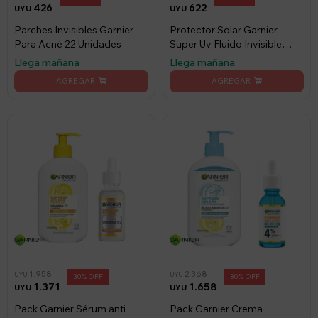
426
622
UYU
UYU
Parches Invisibles Garnier
Protector Solar Garnier
Para Acné 22 Unidades
Super Uv Fluido Invisible
Fps50+40ml
Llega mañana
Llega mañana
1.958
2.368
UYU
UYU
30
30
1.371
1.658
UYU
UYU
Pack Garnier Sérum anti
Pack Garnier Crema