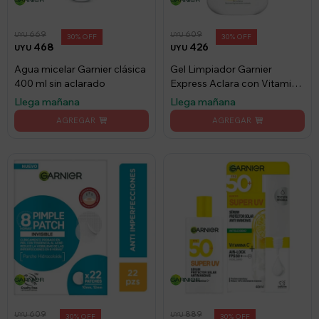
669
609
UYU
UYU
30
30
468
426
UYU
UYU
Agua micelar Garnier clásica
Gel Limpiador Garnier
400 ml sin aclarado
Express Aclara con Vitamina
C 250ml
Llega mañana
Llega mañana
609
889
UYU
UYU
30
30