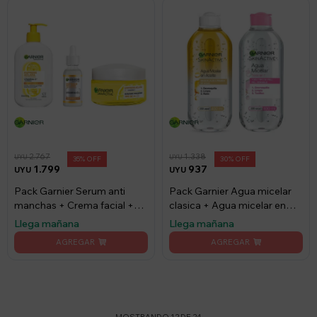
2.767
1.338
UYU
UYU
35
30
1.799
937
UYU
UYU
Pack Garnier Serum anti
Pack Garnier Agua micelar
manchas + Crema facial +
clasica + Agua micelar en
Gel
aceite
Llega mañana
Llega mañana