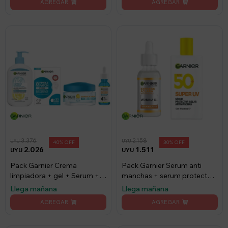
3.376
2.158
UYU
UYU
40
30
2.026
1.511
UYU
UYU
Pack Garnier Crema
Pack Garnier Serum anti
limpiadora + gel + Serum +
manchas + serum protector
Parches
solar
Llega mañana
Llega mañana