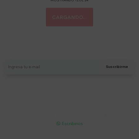
MOSTRANDO
12
DE
24
Suscríbete a nuestro newsletter
Recibí ofertas, novedades y más
Suscribirme
Soriano 932 Esq. Convención

Lunes a Viernes 9:30 a 19:00 / Sábados 9:30 a 14:00

095 772 214 (Whatsapp - Solo Mensajes)

Escribinos
