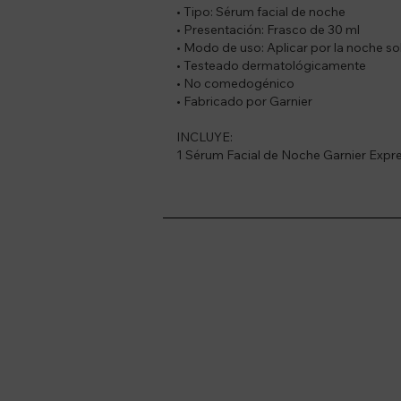
• Tipo: Sérum facial de noche
• Presentación: Frasco de 30 ml
• Modo de uso: Aplicar por la noche sob
• Testeado dermatológicamente
• No comedogénico
• Fabricado por Garnier
INCLUYE:
1 Sérum Facial de Noche Garnier Expre
Suscríbete a nue
Recibí ofertas, novedade