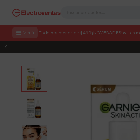

Menú
¡Todo por menos de $499!
¡NOVEDADES!
🔥¡Los 