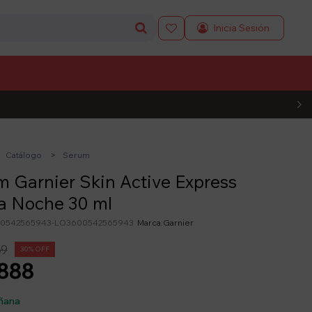

L CÓDIGO
Catálogo
Serum
 Garnier Skin Active Express
a Noche 30 ml
0542565943-LO3600542565943
Garnier
69
30
888
ñana