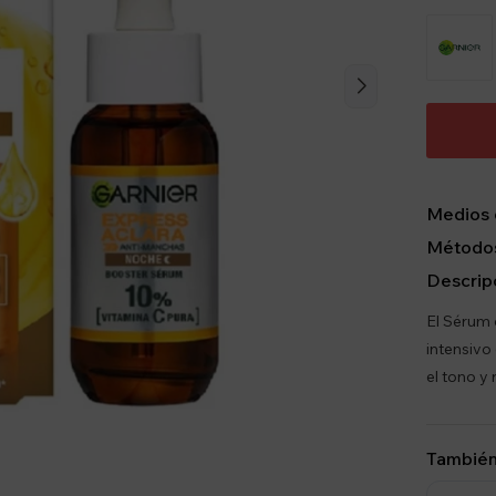
Medios 
Métodos
Descrip
El Sérum 
intensivo
el tono y
También