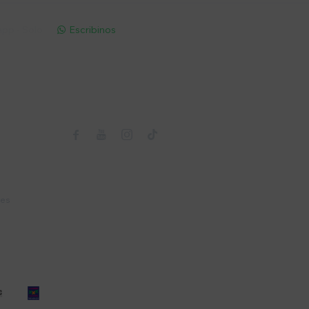
pp - Solo
Escribinos

Seguinos



nes