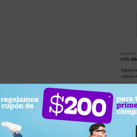
669
UYU
46
UYU
Agua mi
clásica 
aclarad
Llega m
¿Por qué elegir este producto?