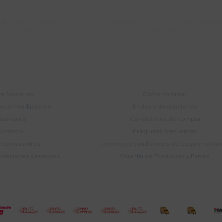
Lunes a Viernes 9:30 a 19:00 / Sábados
095 772 214 (Whatsa


9:30 a 14:00
Mensajes)
mpresa
Compra
e Nosotros
Cómo comprar
recomendaciones
Envíos y devoluciones
ucursales
Condiciones de compra
Contacto
Preguntas frecuentes
a con nosotros
Términos y condiciones de las promocio
ondiciones generales
Garantía de Productos y Partes