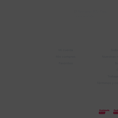
Soriano 932 Esq.

Convención
Cuenta
E
Mi cuenta
Sobr
Mis compras
Nuestras 
Favoritos
S
Trabaj
Términos y c