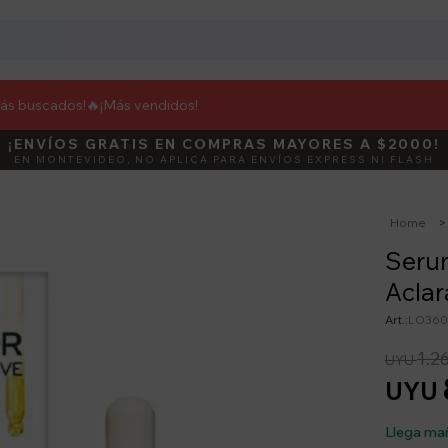
más buscados!🔥
¡Más vendidos!
¡ENVÍOS GRATIS EN COMPRAS MAYORES A $2000!
DEBUT
ACTIVÁ E
EN MONTEVIDEO, NO APLICA PARA ENVÍOS EXPRESS NI FLASH
Home
Serum
Aclar
LO360
1.2
UYU
UYU
Llega ma