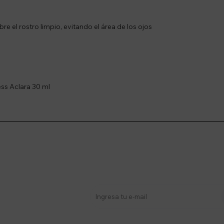
re el rostro limpio, evitando el área de los ojos
ss Aclara 30 ml
stro newsletter
s y más