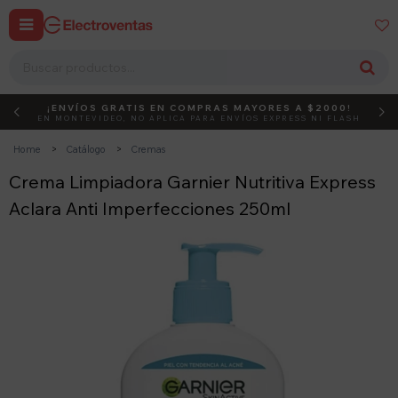


¡ENVÍOS GRATIS EN COMPRAS MAYORES A $2000!
DEBUT
ACTIVÁ EL CÓDIGO
EN MONTEVIDEO, NO APLICA PARA ENVÍOS EXPRESS NI FLASH
Home
Catálogo
Cremas
Crema Limpiadora Garnier Nutritiva Express
Aclara Anti Imperfecciones 250ml