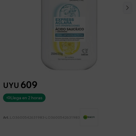
609
UYU
Llega en 2 horas
LO3600542631983-LO3600542631983