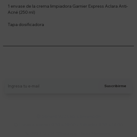
1 envase de la crema limpiadora Garnier Express Aclara Anti-
Acné (250 ml)
Tapa dosificadora
Suscríbete a nuestro newsletter
Recibí ofertas, novedades y más
Suscribirme
Soriano 932 Esq. Convención

Lunes a Viernes 9:30 a 19:00 / Sábados 9:30 a 14:00

095 772 214 (Whatsapp - Solo Mensajes)
