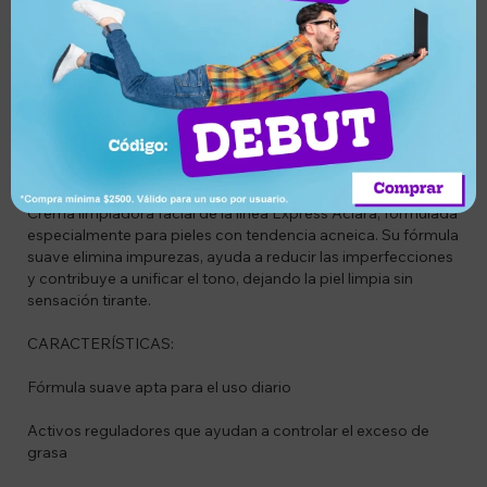
Descripción
CÓDIGO:
LO3600542631983
DESCRIPCIÓN:
Crema limpiadora facial de la línea Express Aclara, formulada
especialmente para pieles con tendencia acneica. Su fórmula
suave elimina impurezas, ayuda a reducir las imperfecciones
y contribuye a unificar el tono, dejando la piel limpia sin
sensación tirante.
CARACTERÍSTICAS:
Fórmula suave apta para el uso diario
Activos reguladores que ayudan a controlar el exceso de
grasa