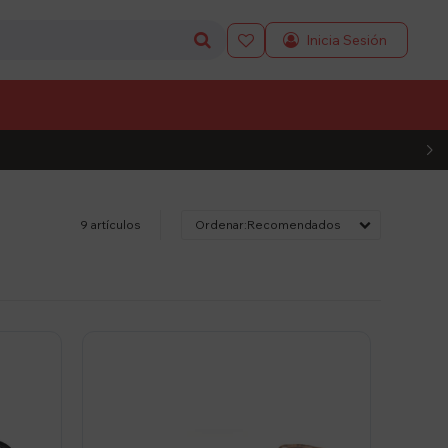

L CÓDIGO
9 artículos
Recomendados