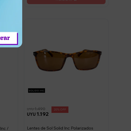
1.490
UYU
20
1.192
UYU
Lentes de Sol Solid Inc Polarizados
Inc /