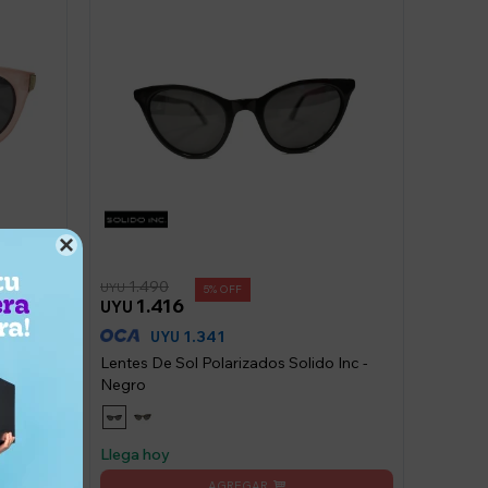

1.490
UYU
5
1.416
UYU
1.341
UYU
 Inc
Lentes De Sol Polarizados Solido Inc -
Negro
Llega hoy