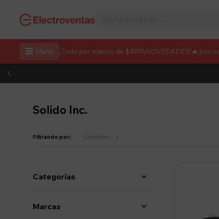

Menú
¡Todo por menos de $499!
¡NOVEDADES!
🔥¡Los 
Solido Inc.
Filtrando por:
Solido Inc.
Categorías
Marcas