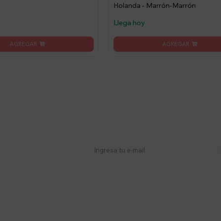
Holanda - Marrón-Marrón
Llega hoy
stro newsletter
s y más
Lunes a Viernes 9:30 a 19:00 / Sábados
095 772 214 (Whatsa


9:30 a 14:00
Mensajes)