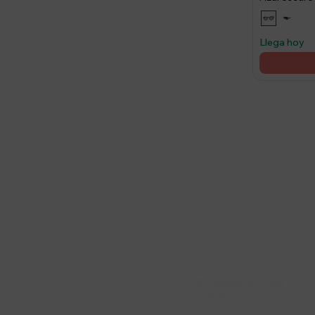
Llega hoy
Suscríbete a nue
Recibí ofertas, novedade
Soriano 932 Esq.

Convención