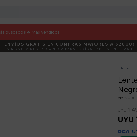
más buscados!🔥
¡Más vendidos!
¡ENVÍOS GRATIS EN COMPRAS MAYORES A $2000!
DEBUT
ACTIVÁ E
EN MONTEVIDEO, NO APLICA PARA ENVÍOS EXPRESS NI FLASH
Home
Lente
Negr
NORSL
1.4
UYU
UYU
U