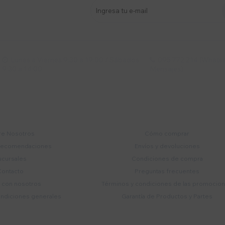
stro newsletter
s y más
Lunes a Viernes 9:30 a 19:00 / Sábados
095 772 214 (Whatsa


9:30 a 14:00
Mensajes)
mpresa
Compra
e Nosotros
Cómo comprar
recomendaciones
Envíos y devoluciones
ucursales
Condiciones de compra
Contacto
Preguntas frecuentes
a con nosotros
Términos y condiciones de las promocio
ondiciones generales
Garantía de Productos y Partes