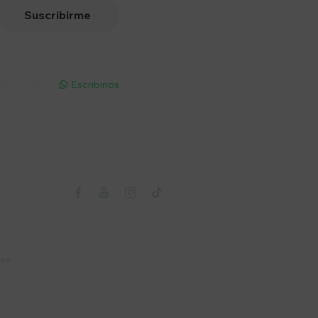
Suscribirme
pp - Solo
Escribinos

Seguinos



nes