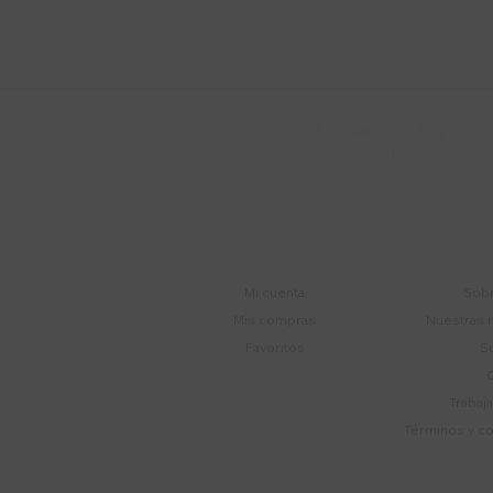
Suscríbete a nue
Recibí ofertas, novedade
Soriano 932 Esq.

Convención
Cuenta
E
Mi cuenta
Sobr
Mis compras
Nuestras 
Favoritos
S
Trabaj
Términos y c