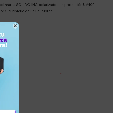
 sol marca SOLIDO INC. polarizado con protección UV400
or el Ministerio de Salud Pública

entrega