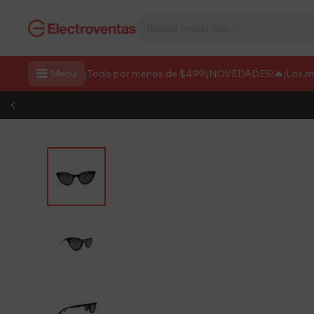

Menú
¡Todo por menos de $499!
¡NOVEDADES!
🔥¡Los 