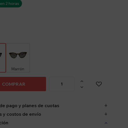
 en 2 horas
Marrón

COMPRAR

de pago y planes de cuotas
 y costos de envío
ción