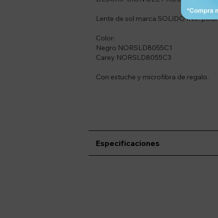
Lente de sol marca SOLIDO INC. polar
Color:
Negro NORSLD8055C1
Carey NORSLD8055C3
Con estuche y microfibra de regalo.
Especificaciones