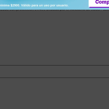
izado con protección UV400 avalado por el Ministerio de Salud Públ