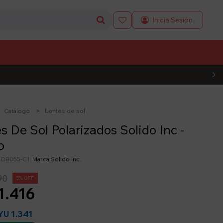

L CÓDIGO
Catálogo
Lentes de sol
s De Sol Polarizados Solido Inc -
o
D8055-C1
Solido Inc.
90
5
1.416
1.341
YU