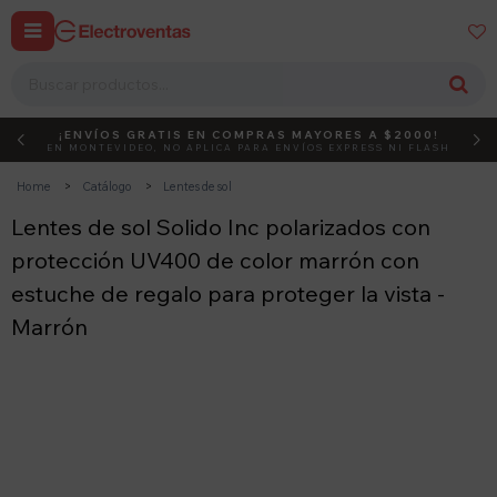


¡ENVÍOS GRATIS EN COMPRAS MAYORES A $2000!
DEBUT
ACTIVÁ EL CÓDIGO
EN MONTEVIDEO, NO APLICA PARA ENVÍOS EXPRESS NI FLASH
Home
Catálogo
Lentes de sol
Lentes de sol Solido Inc polarizados con
protección UV400 de color marrón con
estuche de regalo para proteger la vista -
Marrón