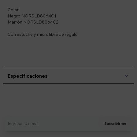
Color:
Negro NORSLD8064C1
Marrón NORSLD8064C2
Con estuche y microfibra de regalo.
Especificaciones
Suscríbete a nuestro newsletter
Recibí ofertas, novedades y más
Suscribirme