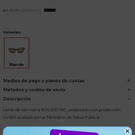
NORSLD8064-C2
Variantes:
Marrón
Medios de pago y planes de cuotas
Métodos y costos de envío
Descripción
Lente de sol marca SOLIDO INC. polarizado con protección
UV400 avalado por el Ministerio de Salud Pública
