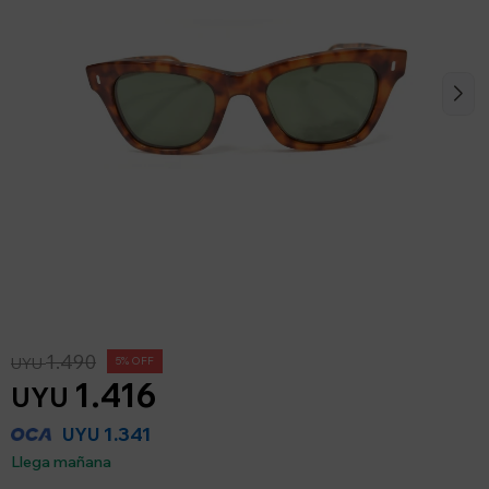
1.490
UYU
5
1.416
UYU
1.341
UYU
Llega mañana