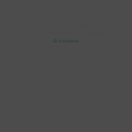
Soriano 932 Esq. Convención

Lunes a Viernes 9:30 a 19:00 / Sábados 9:30 a 14:00

095 772 214 (Whatsapp - Solo Mensajes)

Escribinos

Cuenta
Empresa
Compra
Seguinos