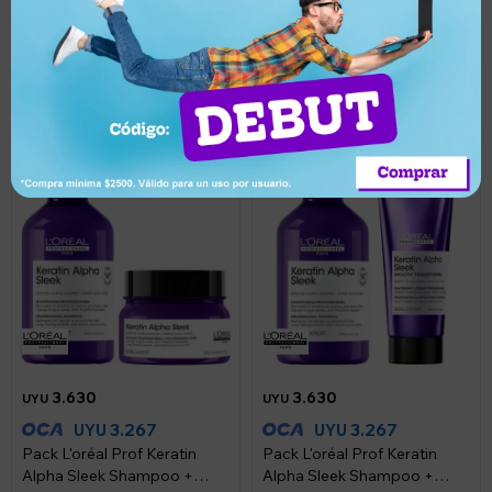
Pack L'oréal Prof Keratin
Pack L'oréal Prof Keratin
Alpha Sleek completo de 4
Alpha Shampoo + Máscara
pasos
+ Smooth
Llega en 2 horas
Llega en 2 horas
3.630
3.630
UYU
UYU
3.267
3.267
UYU
UYU
Pack L'oréal Prof Keratin
Pack L'oréal Prof Keratin
Alpha Sleek Shampoo +
Alpha Sleek Shampoo +