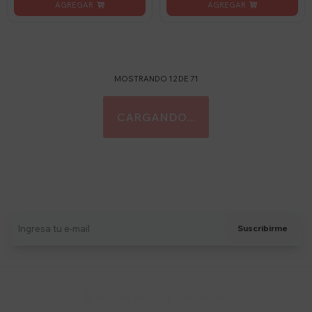
MOSTRANDO
12
DE
71
Suscríbete a nuestro newsletter
Recibí ofertas, novedades y más
Suscribirme
Soriano 932 Esq. Convención
