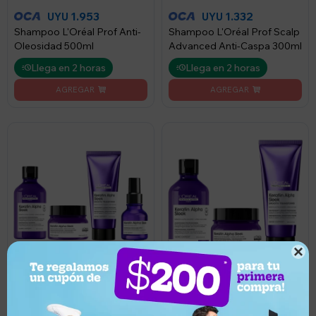
1.953
1.332
UYU
UYU
Shampoo L'Oréal Prof Anti-
Shampoo L'Oréal Prof Scalp
Oleosidad 500ml
Advanced Anti-Caspa 300ml
Llega en 2 horas
Llega en 2 horas

7.860
5.730
UYU
UYU
7.074
5.157
UYU
UYU