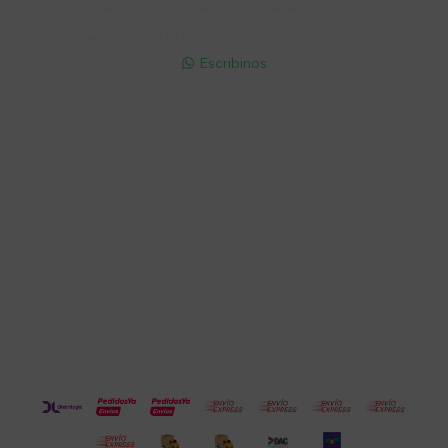
Lunes a Viernes 9:30 a 19:00 / Sábados 9:30 a 14:00

095 772 214 (Whatsapp - Solo Mensajes)

Escribinos

Cuenta
Empresa
Compra
Seguinos