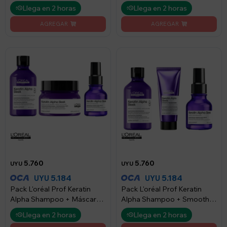
Máscara
Smooth
Llega en 2 horas
Llega en 2 horas
5.760
5.760
UYU
UYU
5.184
5.184
UYU
UYU
Pack L'oréal Prof Keratin
Pack L'oréal Prof Keratin
Alpha Shampoo + Máscara
Alpha Shampoo + Smooth +
+ Sérum
Sérum
Llega en 2 horas
Llega en 2 horas