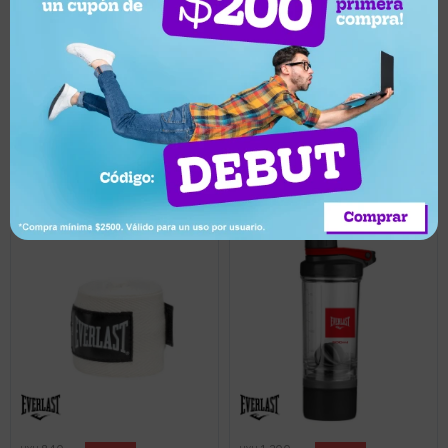
960
590
UYU
UYU
5
5
912
561
UYU
UYU
531
UYU
864
UYU
Cuerda de Saltar Everlast -
Par De Vendas De Boxeo
Negro / Gris
Pro Everlast 4.6 M X 5 Cm -
Rojo
Llega hoy
Llega hoy