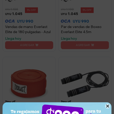
1.100
1.100
UYU
UYU
5
5
1.045
1.045
UYU
UYU
990
990
UYU
UYU
Vendas de mano Everlast
Par de vendas de Boxeo
Elite de 180 pulgadas - Azul
Everlast Elite 4.5m
Llega hoy
Llega hoy
