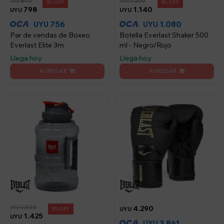
840
1.200
UYU
UYU
5
5
798
1.140
UYU
UYU
756
1.080
UYU
UYU
Par de vendas de Boxeo
Botella Everlast Shaker 500
Everlast Elite 3m
ml - Negro/Rojo
Llega hoy
Llega hoy
1.500
4.290
UYU
5
UYU
1.425
UYU
3.861
UYU