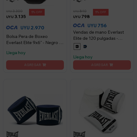
3.300
840
UYU
UYU
5
5
3.135
798
UYU
UYU
756
UYU
2.970
UYU
Vendas de mano Everlast
Bolsa Pera de Boxeo
Elite de 120 pulgadas -
Everlast Elite 9x6" - Negro y
Negro
Dorado
Llega hoy
Llega hoy