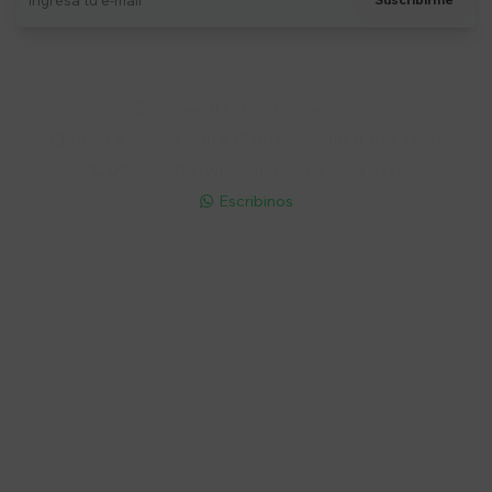
Soriano 932 Esq. Convención

Lunes a Viernes 9:30 a 19:00 / Sábados 9:30 a 14:00

095 772 214 (Whatsapp - Solo Mensajes)

Escribinos

Cuenta
Empresa
Compra
Seguinos