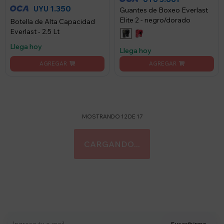
1.350
UYU
Guantes de Boxeo Everlast
Elite 2 - negro/dorado
Botella de Alta Capacidad
Everlast - 2.5 Lt
Llega hoy
Llega hoy
MOSTRANDO
12
DE
17
Suscríbete a nuestro newsletter
Recibí ofertas, novedades y más
Suscribirme