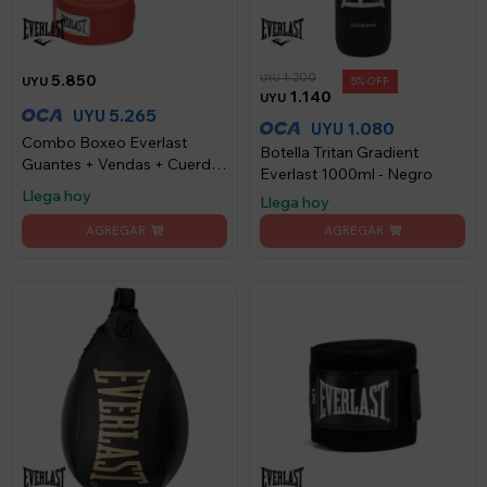
1.200
5.850
UYU
UYU
5
1.140
UYU
5.265
UYU
1.080
UYU
Combo Boxeo Everlast
Botella Tritan Gradient
Guantes + Vendas + Cuerda
Everlast 1000ml - Negro
Saltar
Llega hoy
Llega hoy