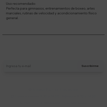
Uso recomendado:
Perfecta para gimnasios, entrenamientos de boxeo, artes
marciales, rutinas de velocidad y acondicionamiento físico
general.
Suscríbete a nuestro newsletter
Recibí ofertas, novedades y más
Suscribirme
Soriano 932 Esq. Convención

Lunes a Viernes 9:30 a 19:00 / Sábados 9:30 a 14:00

095 772 214 (Whatsapp - Solo Mensajes)
