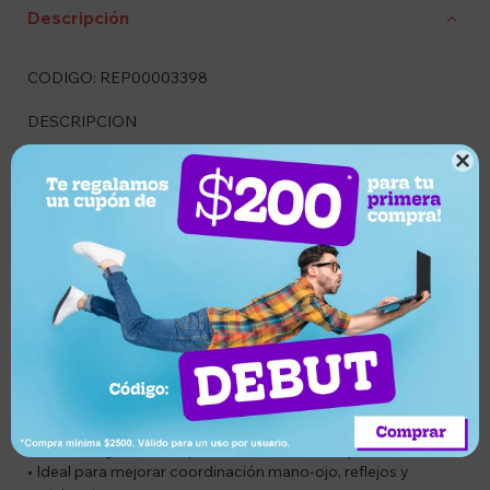
Descripción
CODIGO: REP00003398
DESCRIPCION

La Pera Punching Ball Everlast de cuero Speed Bag
Profesional es una herramienta de entrenamiento ideal para
mejorar tu velocidad, coordinación, reflejos y resistencia
física. Diseñada para uso profesional o entrenamiento
intensivo en casa, esta pera de alta calidad permite realizar
entrenamientos dinámicos que fortalecen hombros, brazos,
muñecas y core, perfeccionando tu técnica de golpeo con
cada repetición.
CARACTERISTICAS
• Pera de velocidad tipo speed bag de uso profesional
• Fabricada en cuero resistente para mayor durabilidad
• Diseño ergonómico que favorece el rebote y el ritmo
• Ideal para mejorar coordinación mano-ojo, reflejos y