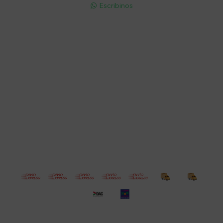
Escribinos

Cuenta
Empresa
Compra
Seguinos
© Copyright 2026 / Electroventas