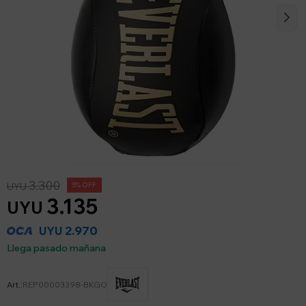
3.300
UYU
5
3.135
UYU
2.970
UYU
Llega pasado mañana
REP00003398-BKGO