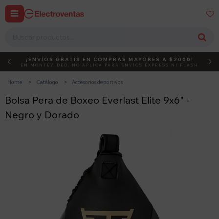


¡ENVÍOS GRATIS EN COMPRAS MAYORES A $2000!
DEBUT
ACTIVÁ EL CÓDIGO
EN MONTEVIDEO, NO APLICA PARA ENVÍOS EXPRESS NI FLASH
Home
Catálogo
Accesorios deportivos
Bolsa Pera de Boxeo Everlast Elite 9x6" -
Negro y Dorado