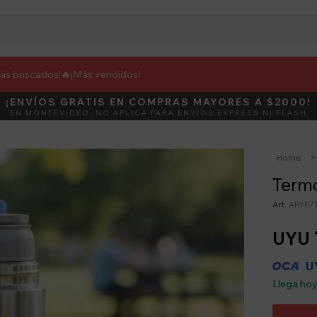
más buscados!🔥
¡Más vendidos!
¡ENVÍOS GRATIS EN COMPRAS MAYORES A $2000!
DEBUT
ACTIVÁ E
EN MONTEVIDEO, NO APLICA PARA ENVÍOS EXPRESS NI FLASH
Home
Termo
ARYE7
UYU
U
Llega ho