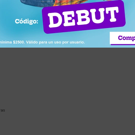
idable, ideal para mantener tus bebidas calientes o frías por más ti
 hogar, oficina o actividades al aire libre.
ras