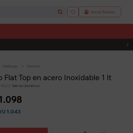

L CÓDIGO
Catálogo
Termos
 Flat Top en acero Inoxidable 1 lt
1902-Z
Genérico
1.098
1.043
YU
y
