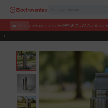

Menú
¡Todo por menos de $499!
¡NOVEDADES!
🔥¡Los 