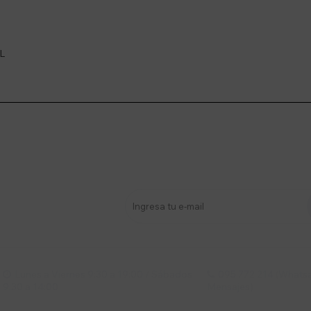
 L
stro newsletter
s y más
Lunes a Viernes 9:30 a 19:00 / Sábados
095 772 214 (Whatsa


9:30 a 14:00
Mensajes)