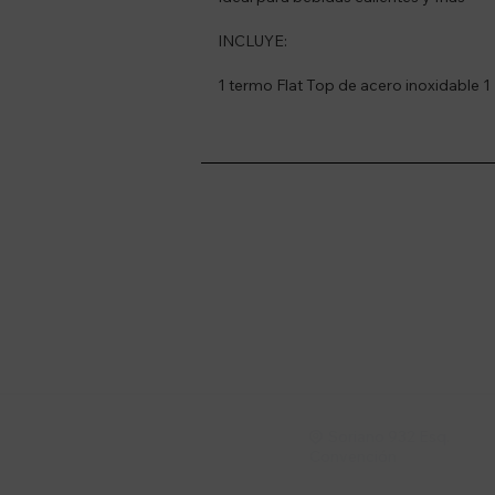
INCLUYE:
1 termo Flat Top de acero inoxidable 1
Suscríbete a nue
Recibí ofertas, novedade
Soriano 932 Esq.

Convención