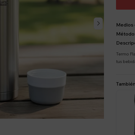
Medios 
Métodos
Descrip
Termo Fla
tus bebid
También