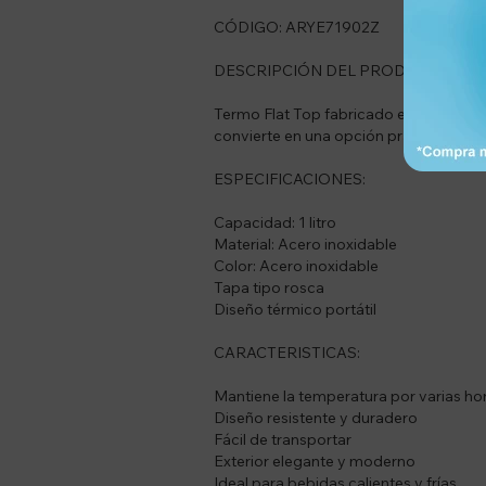
CÓDIGO: ARYE71902Z
DESCRIPCIÓN DEL PRODUCTO:
Termo Flat Top fabricado en acero inox
convierte en una opción práctica para el
ESPECIFICACIONES:
Capacidad: 1 litro
Material: Acero inoxidable
Color: Acero inoxidable
Tapa tipo rosca
Diseño térmico portátil
CARACTERISTICAS:
Mantiene la temperatura por varias ho
Diseño resistente y duradero
Fácil de transportar
Exterior elegante y moderno
Ideal para bebidas calientes y frías