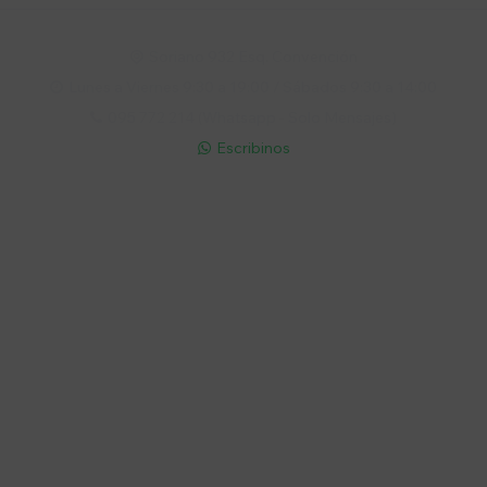
Soriano 932 Esq. Convención

Lunes a Viernes 9:30 a 19:00 / Sábados 9:30 a 14:00

095 772 214 (Whatsapp - Solo Mensajes)

Escribinos

Cuenta
Empresa
Compra
Seguinos