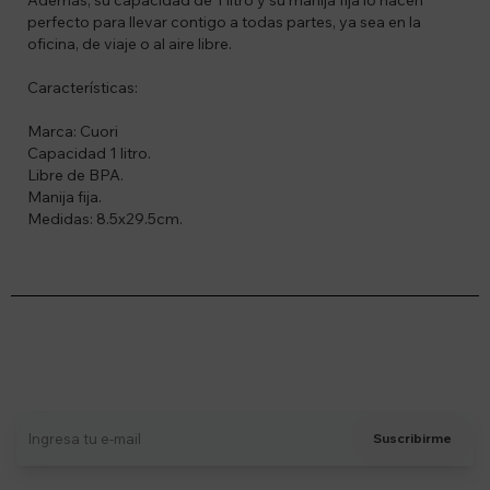
Además, su capacidad de 1 litro y su manija fija lo hacen
perfecto para llevar contigo a todas partes, ya sea en la
oficina, de viaje o al aire libre.
Características:
Marca: Cuori
Capacidad 1 litro.
Libre de BPA.
Manija fija.
Medidas: 8.5x29.5cm.
Suscríbete a nuestro newsletter
Recibí ofertas, novedades y más
Suscribirme