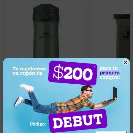

3.085
1.653
UYU
UYU
Mate con tapa Stanle
Yerbera Stanley 500gr - verde
200ml - Pine
Llega hoy
Llega hoy