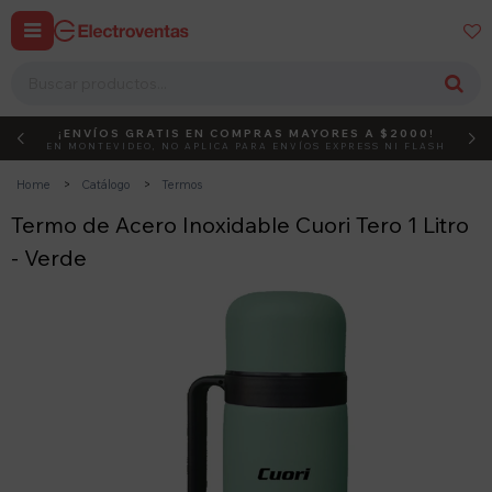


¡ENVÍOS GRATIS EN COMPRAS MAYORES A $2000!
DEBUT
ACTIVÁ EL CÓDIGO
EN MONTEVIDEO, NO APLICA PARA ENVÍOS EXPRESS NI FLASH
Home
Catálogo
Termos
Termo de Acero Inoxidable Cuori Tero 1 Litro
- Verde