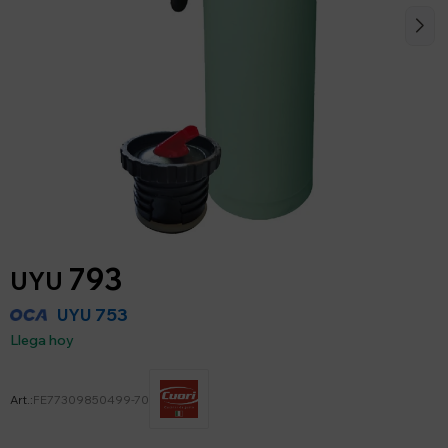
793
UYU
753
UYU
Llega hoy
FE77309850499-70