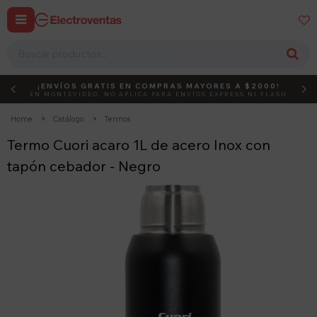


¡ENVÍOS GRATIS EN COMPRAS MAYORES A $2000!
DEBUT
ACTIVÁ EL CÓDIGO
EN MONTEVIDEO, NO APLICA PARA ENVÍOS EXPRESS NI FLASH
Home
Catálogo
Termos
Termo Cuori acaro 1L de acero Inox con
tapón cebador - Negro