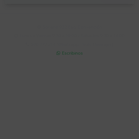
Soriano 932 Esq. Convención

Lunes a Viernes 9:30 a 19:00 / Sábados 9:30 a 14:00

095 772 214 (Whatsapp - Solo Mensajes)

Escribinos

Cuenta
Empresa
Compra
Seguinos