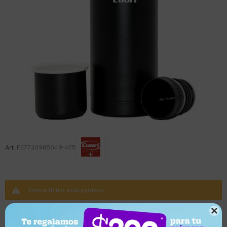
FE7730985049-475
Este artículo está agotado.

Variantes: