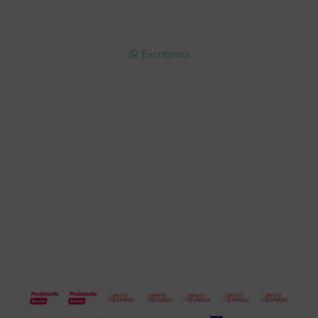
Lunes a Viernes 9:30 a 19:00 / Sábados 9:30 a 14:00

095 772 214 (Whatsapp - Solo Mensajes)

Escribinos

Cuenta
Empresa
Compra
Seguinos