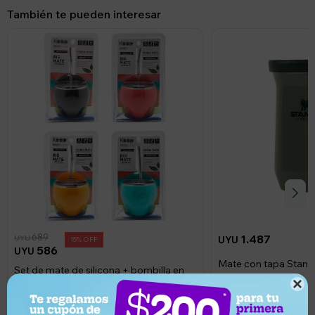
También te pueden interesar
689
1.487
UYU
UYU
15
586
UYU
Mate con tapa Stanle
Set de mate de silicona + bombilla en
200ml - Pine
acero inoxidable 300ml Keep

Llega en 2 horas
Llega en 2 horas