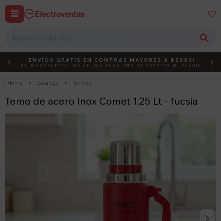


¡ENVÍOS GRATIS EN COMPRAS MAYORES A $2000!
DEBUT
ACTIVÁ EL CÓDIGO
EN MONTEVIDEO, NO APLICA PARA ENVÍOS EXPRESS NI FLASH
Home
Catálogo
Termos
Temo de acero Inox Comet 1,25 Lt - fucsia