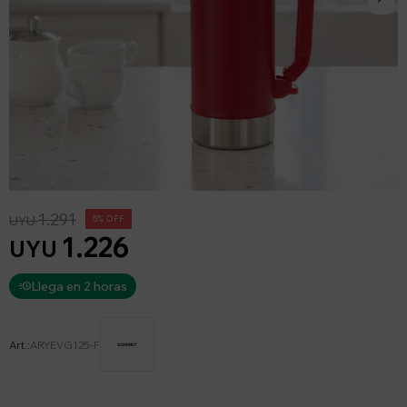
1.291
UYU
5
1.226
UYU
Llega en 2 horas
ARYEVG125-F