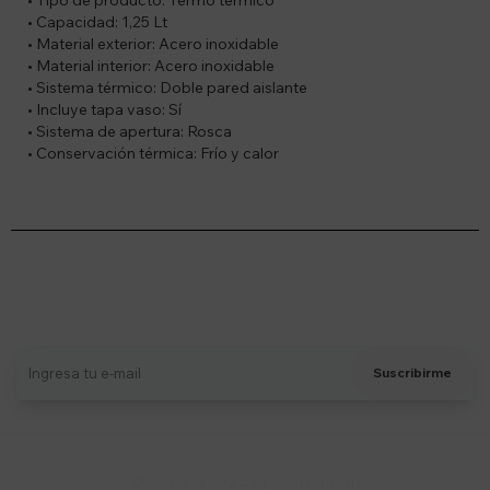
• Tipo de producto: Termo térmico
• Capacidad: 1,25 Lt
• Material exterior: Acero inoxidable
• Material interior: Acero inoxidable
• Sistema térmico: Doble pared aislante
• Incluye tapa vaso: Sí
• Sistema de apertura: Rosca
• Conservación térmica: Frío y calor
Suscríbete a nuestro newsletter
Recibí ofertas, novedades y más
Suscribirme
Soriano 932 Esq. Convención
