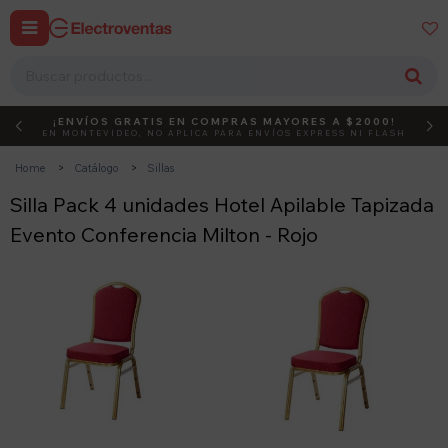


¡ENVÍOS GRATIS EN COMPRAS MAYORES A $2000!
DEBUT
ACTIVÁ EL CÓDIGO
EN MONTEVIDEO, NO APLICA PARA ENVÍOS EXPRESS NI FLASH
Home
Catálogo
Sillas
Silla Pack 4 unidades Hotel Apilable Tapizada
Evento Conferencia Milton - Rojo