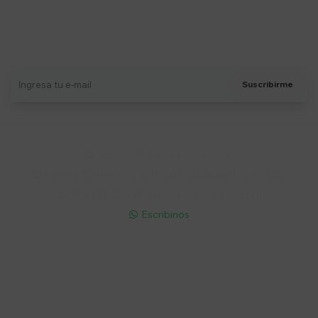
Suscríbete a nuestro newsletter
Recibí ofertas, novedades y más
Suscribirme
Soriano 932 Esq. Convención

Lunes a Viernes 9:30 a 19:00 / Sábados 9:30 a 14:00

095 772 214 (Whatsapp - Solo Mensajes)

Escribinos

Cuenta
Empresa