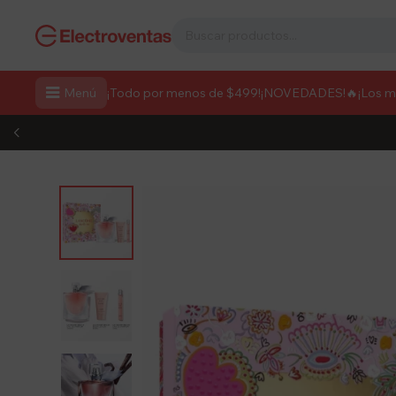

Menú
¡Todo por menos de $499!
¡NOVEDADES!
🔥¡Los 