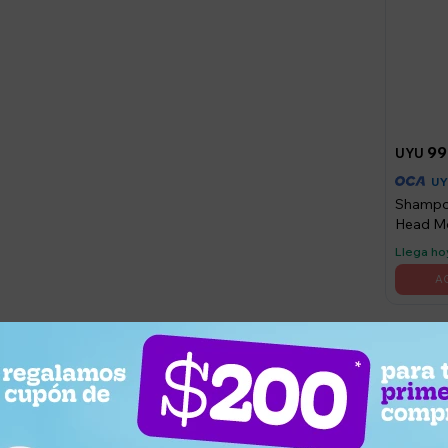
99
UYU
U
Shampo
Head Mo
400 Ml
Llega ho
¿Por qué elegir este producto?