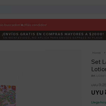
más buscados!🔥
¡Más vendidos!
¡ENVÍOS GRATIS EN COMPRAS MAYORES A $2000!
DEBUT
ACTIVÁ E
EN MONTEVIDEO, NO APLICA PARA ENVÍOS EXPRESS NI FLASH
Home
Set 
Lotio
LO361
9.2
UYU
UYU
Llega ho