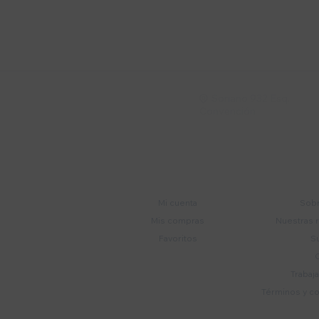
Suscríbete a nue
Recibí ofertas, novedade
Soriano 932 Esq.

Convención
Cuenta
E
Mi cuenta
Sobr
Mis compras
Nuestras 
Favoritos
S
Trabaj
Términos y c