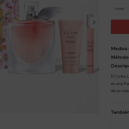
Medios 
Métodos
Descrip
El Cofre
es una fr
de la vida
También