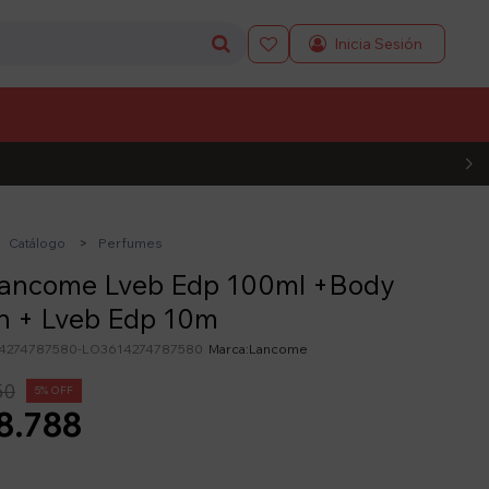

L CÓDIGO
Catálogo
Perfumes
Lancome Lveb Edp 100ml +Body
n + Lveb Edp 10m
4274787580-LO3614274787580
Lancome
50
5
8.788
y