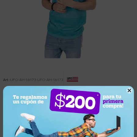
UFO-AH-16173-UFO-AH-16173

Este artículo está agotado.