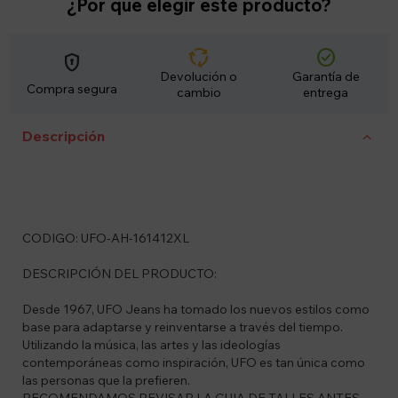
¿Por qué elegir este producto?
cycle
check_circle
encrypted
Devolución o
Garantía de
Compra segura
cambio
entrega
Descripción
CODIGO: UFO-AH-161412XL
DESCRIPCIÓN DEL PRODUCTO:
Desde 1967, UFO Jeans ha tomado los nuevos estilos como
base para adaptarse y reinventarse a través del tiempo.
Utilizando la música, las artes y las ideologías
contemporáneas como inspiración, UFO es tan única como
las personas que la prefieren.