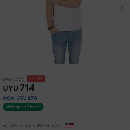
1.785
UYU
60
714
UYU
678
UYU
Llega en 2 horas
UFO-AH-16141-UFO-AH-16141