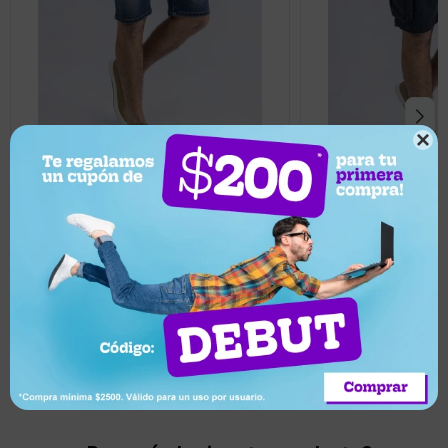

2.920
3.453
UYU
UYU
60
60
1.168
1.381
UYU
UYU
1.110
1.312
UYU
UYU
Short bermuda de jean UFO Jonas azul
Short bermuda cargo
oscuro - Azul oscuro
Azul oscuro
Llega en 2 horas
Llega en 2 horas