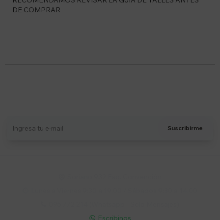
RECOMENDAMOS REVISAR LA GUIA DE TALLES ANTES
DE COMPRAR
Suscríbete a nuestro newsletter
Recibí ofertas, novedades y más
Suscribirme
Soriano 932 Esq. Convención

Lunes a Viernes 9:30 a 19:00 / Sábados 9:30 a 14:00

095 772 214 (Whatsapp - Solo Mensajes)

Escribinos
