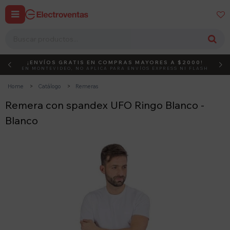


¡ENVÍOS GRATIS EN COMPRAS MAYORES A $2000!
DEBUT
ACTIVÁ EL CÓDIGO
EN MONTEVIDEO, NO APLICA PARA ENVÍOS EXPRESS NI FLASH
Home
Catálogo
Remeras
Remera con spandex UFO Ringo Blanco -
Blanco