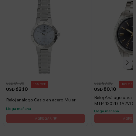
69,00
89,00
USD
USD
10
10
62,10
80,10
USD
USD
Reloj Análogo para C
Reloj análogo Casio en acero Mujer
MTP-1302D-1A2VD
Llega mañana
Llega mañana