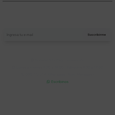
Suscríbete a nuestro newsletter
Recibí ofertas, novedades y más
Suscribirme
Soriano 932 Esq. Convención

Lunes a Viernes 9:30 a 19:00 / Sábados 9:30 a 14:00

095 772 214 (Whatsapp - Solo Mensajes)

Escribinos

Cuenta
Empresa