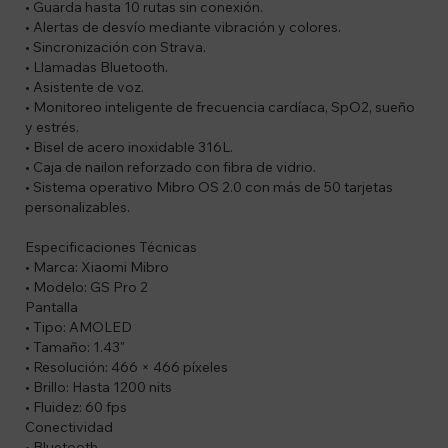
• Guarda hasta 10 rutas sin conexión.
• Alertas de desvío mediante vibración y colores.
• Sincronización con Strava.
• Llamadas Bluetooth.
• Asistente de voz.
• Monitoreo inteligente de frecuencia cardíaca, SpO2, sueño
y estrés.
• Bisel de acero inoxidable 316L.
• Caja de nailon reforzado con fibra de vidrio.
• Sistema operativo Mibro OS 2.0 con más de 50 tarjetas
personalizables.
Especificaciones Técnicas
• Marca: Xiaomi Mibro
• Modelo: GS Pro 2
Pantalla
• Tipo: AMOLED
• Tamaño: 1.43"
• Resolución: 466 × 466 píxeles
• Brillo: Hasta 1200 nits
• Fluidez: 60 fps
Conectividad
• Bluetooth