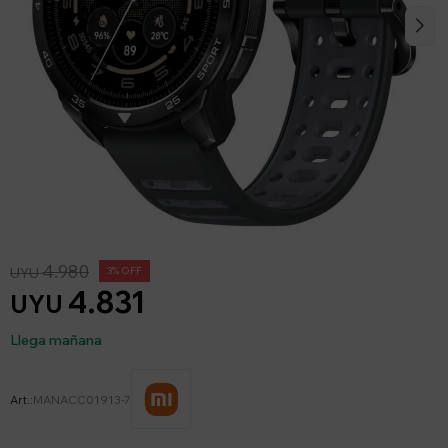
4.980
UYU
3
4.831
UYU
Llega mañana
MANACC01913-7