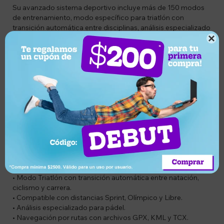
Su avanzado sistema deportivo incluye más de 150 modos
de entrenamiento, modo específico para triatlón con
transición automática entre disciplinas, análisis especializado
para pádel y navegación mediante rutas importadas,

convirtiéndolo en el compañero ideal para cualquier desafío.
Además, ofrece un completo monitoreo de salud con
medición de frecuencia cardíaca, oxígeno en sangre, calidad
del sueño y control del estrés, junto con llamadas Bluetooth,
asistente de voz y el nuevo sistema Mibro OS 2.0, totalmente
personalizable.
Características
• Pantalla AMOLED de 1.43" ultra brillante de hasta 1200 nits.
• Resolución de 466 × 466 píxeles con fluidez de 60 fps.
• GPS GNSS de doble frecuencia (L1 + L5) con mayor
precisión y rapidez.
• Más de 150 modos deportivos.
• Modo Triatlón con transición automática entre natación,
ciclismo y carrera.
• Compatible con distancias Sprint, Olímpico y Libre.
• Análisis especializado para pádel.
• Navegación por rutas con archivos GPX, KML y TCX.