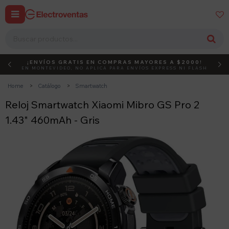


¡ENVÍOS GRATIS EN COMPRAS MAYORES A $2000!
DEBUT
ACTIVÁ EL CÓDIGO
EN MONTEVIDEO, NO APLICA PARA ENVÍOS EXPRESS NI FLASH
Home
Catálogo
Smartwatch
Reloj Smartwatch Xiaomi Mibro GS Pro 2
1.43" 460mAh - Gris