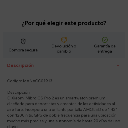
¿Por qué elegir este producto?
cycle
check_circle
encrypted
Devolución o
Garantía de
Compra segura
cambio
entrega
Descripción
Codigo: MANACC01913
Descripción
El Xiaomi Mibro GS Pro 2 es un smartwatch premium
diseñado para deportistas y amantes de las actividades al
aire libre. Incorpora una brillante pantalla AMOLED de 1.43"
con 1200 nits, GPS de doble frecuencia para una ubicación
mucho más precisa y una autonomía de hasta 20 días de uso
diario.