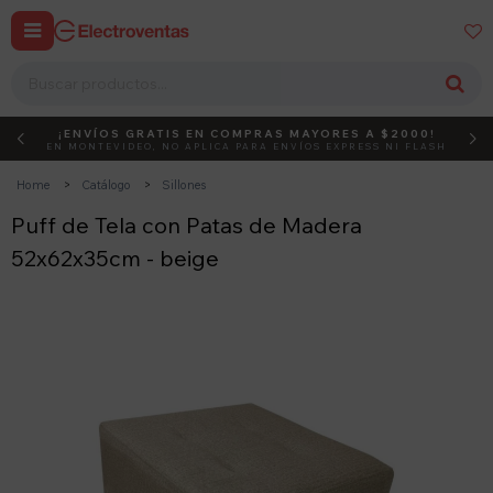


¡ENVÍOS GRATIS EN COMPRAS MAYORES A $2000!
DEBUT
ACTIVÁ EL CÓDIGO
EN MONTEVIDEO, NO APLICA PARA ENVÍOS EXPRESS NI FLASH
Home
Catálogo
Sillones
Puff de Tela con Patas de Madera
52x62x35cm - beige