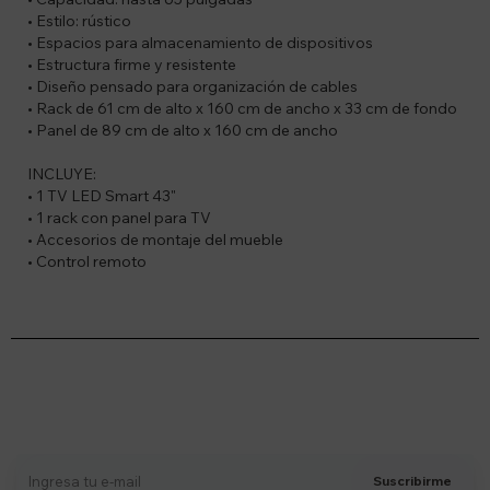
• Estilo: rústico
• Espacios para almacenamiento de dispositivos
• Estructura firme y resistente
• Diseño pensado para organización de cables
• Rack de 61 cm de alto x 160 cm de ancho x 33 cm de fondo
• Panel de 89 cm de alto x 160 cm de ancho
INCLUYE:
• 1 TV LED Smart 43"
• 1 rack con panel para TV
• Accesorios de montaje del mueble
• Control remoto
Suscríbete a nuestro newsletter
Recibí ofertas, novedades y más
Suscribirme