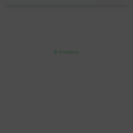
Soriano 932 Esq. Convención

Lunes a Viernes 9:30 a 19:00 / Sábados 9:30 a 14:00

095 772 214 (Whatsapp - Solo Mensajes)

Escribinos

Cuenta
Empresa
Compra
Seguinos