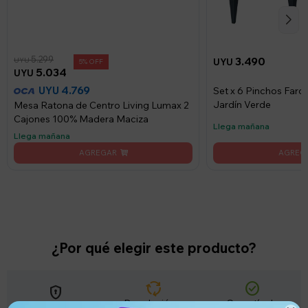
5.299
3.490
UYU
UYU
5
5.034
UYU
4.769
UYU
Set x 6 Pinchos Farol
Jardín Verde
Mesa Ratona de Centro Living Lumax 2
Cajones 100% Madera Maciza
Llega mañana
Llega mañana
¿Por qué elegir este producto?
cycle
check_circle
encrypted
Devolución o
Garantía de