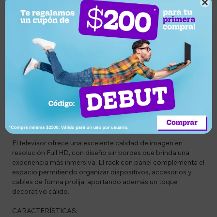
Compra segura

cambio
entrega
Descripción
CÓDIGO: COMBITOMUNDIAL6
DESCRIPCIÓN DEL PRODUCTO:
Este combo es la solución ideal para quienes buscan equipar
su living con estilo, funcionalidad y tecnología. Incluye un TV
LED Smart de 43 pulgadas junto con un rack con panel para
TV de hasta 65 pulgadas en estilo rústico, logrando un
ambiente moderno, organizado y listo para disfrutar.
El televisor ofrece una excelente calidad de imagen en
resolución Full HD, con diseño sin bordes que brinda una
experiencia más inmersiva. El rack con panel complementa el
espacio permitiendo organizar dispositivos, accesorios y
cables de forma prolija, aportando además un toque
decorativo cálido.
CARACTERÍSTICAS: