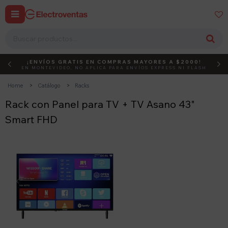


¡ENVÍOS GRATIS EN COMPRAS MAYORES A $2000!
DEBUT
ACTIVÁ EL CÓDIGO
EN MONTEVIDEO, NO APLICA PARA ENVÍOS EXPRESS NI FLASH
Home
Catálogo
Racks
Rack con Panel para TV + TV Asano 43"
Smart FHD