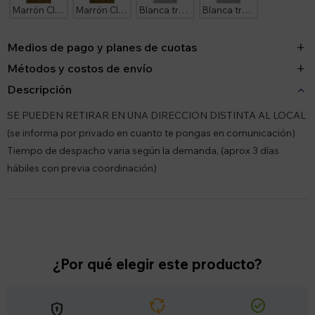
Marrón Claro Diseño Ankara Herraje Plateado
Marrón Claro Diseño Ankara Herraje Negro
Blanca tramada Diseño Ankara Herraje Plateado
Blanca tramada Diseño Ankara Herraje Negro
Medios de pago y planes de cuotas
Métodos y costos de envío
Descripción
SE PUEDEN RETIRAR EN UNA DIRECCION DISTINTA AL LOCAL
(se informa por privado en cuanto te pongas en comunicación)
Tiempo de despacho varia según la demanda, (aprox 3 días
hábiles con previa coordinación)
¿Por qué elegir este producto?
cycle
check_circle
encrypted