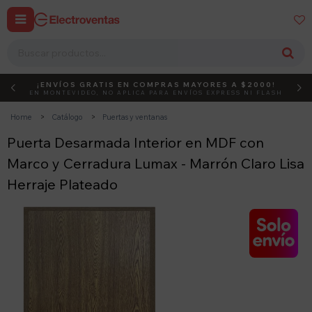


¡ENVÍOS GRATIS EN COMPRAS MAYORES A $2000!
DEBUT
ACTIVÁ EL CÓDIGO
EN MONTEVIDEO, NO APLICA PARA ENVÍOS EXPRESS NI FLASH
Home
Catálogo
Puertas y ventanas
Puerta Desarmada Interior en MDF con
Marco y Cerradura Lumax - Marrón Claro Lisa
Herraje Plateado