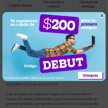
Devolución o
Garantía de
Compra segura
cambio
entrega

Descripción
LA PUERTA SE ENTREGA DESARMADA.
SE PUEDEN RETIRAR EN UNA DIRECCION DISTINTA AL
LOCAL (se informa por privado en cuanto te pongas en
comunicación) 3 DIAS HABILES POSTERIORES A LA
COORDINACION POR CHAT CON CONFIRMACION
PREVIA
Tiempo de despacho varia según la demanda, (aprox 3 días
hábiles con previa coordinación)
DESCRIPCIÓN DEL PRODUCTO:
Dale un toque de estilo a tu hogar con la Puerta Interior
Lumax. Su diseño sofisticado y funcionalidad reversible te
permite instalarla con apertura a la derecha o a la izquierda,