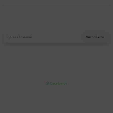
Suscríbete a nuestro newsletter
Recibí ofertas, novedades y más
Suscribirme
Soriano 932 Esq. Convención

Lunes a Viernes 9:30 a 19:00 / Sábados 9:30 a 14:00

095 772 214 (Whatsapp - Solo Mensajes)

Escribinos

Cuenta
Empresa