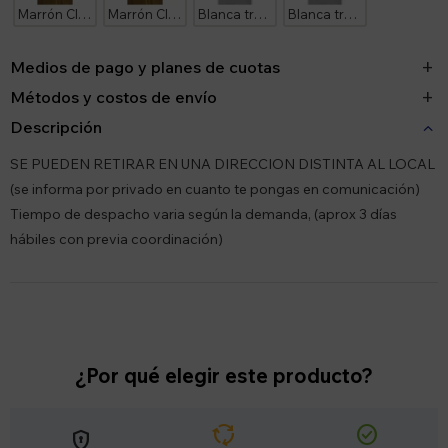
Marrón Claro Diseño Ankara Herraje Plateado
Marrón Claro Diseño Ankara Herraje Negro
Blanca tramada Diseño Ankara Herraje Plateado
Blanca tramada Diseño Ankara Herraje Negro
Medios de pago y planes de cuotas
Métodos y costos de envío
Descripción
SE PUEDEN RETIRAR EN UNA DIRECCION DISTINTA AL LOCAL
(se informa por privado en cuanto te pongas en comunicación)
Tiempo de despacho varia según la demanda, (aprox 3 días
hábiles con previa coordinación)
¿Por qué elegir este producto?
cycle
check_circle
encrypted