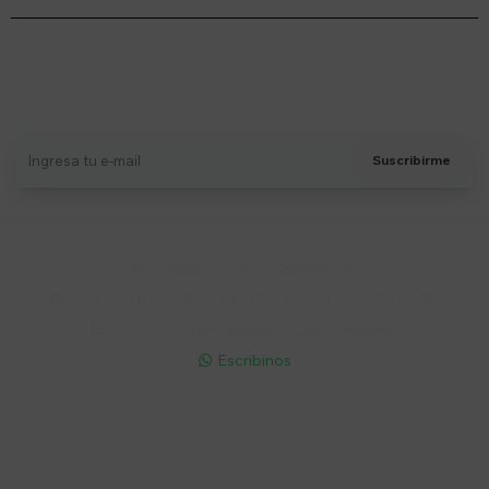
Suscríbete a nuestro newsletter
Recibí ofertas, novedades y más
Suscribirme
Soriano 932 Esq. Convención

Lunes a Viernes 9:30 a 19:00 / Sábados 9:30 a 14:00

095 772 214 (Whatsapp - Solo Mensajes)

Escribinos

Cuenta
Empresa