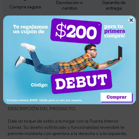
Devolución o
Garantía de
Compra segura
cambio
entrega

Descripción
LA PUERTA SE ENTREGA DESARMADA.
SE PUEDEN RETIRAR EN UNA DIRECCION DISTINTA AL
LOCAL (se informa por privado en cuanto te pongas en
comunicación) 3 DIAS HABILES POSTERIORES A LA
COORDINACION POR CHAT CON CONFIRMACION
PREVIA
Tiempo de despacho varia según la demanda, (aprox 3 días
hábiles con previa coordinación)
DESCRIPCIÓN DEL PRODUCTO:
Dale un toque de estilo a tu hogar con la Puerta Interior
Lumax. Su diseño sofisticado y funcionalidad reversible te
permite instalarla con apertura a la derecha o a la izquierda,