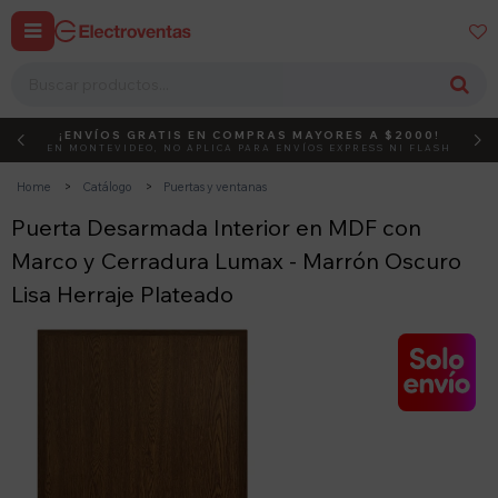


¡ENVÍOS GRATIS EN COMPRAS MAYORES A $2000!
DEBUT
ACTIVÁ EL CÓDIGO
EN MONTEVIDEO, NO APLICA PARA ENVÍOS EXPRESS NI FLASH
Home
Catálogo
Puertas y ventanas
Puerta Desarmada Interior en MDF con
Marco y Cerradura Lumax - Marrón Oscuro
Lisa Herraje Plateado