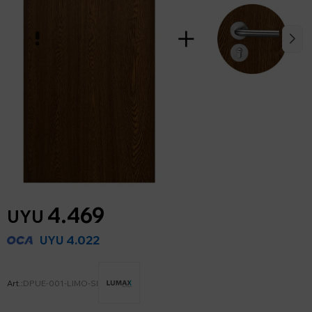
4.469
UYU
4.022
UYU
DPUE-001-LIMO-SI