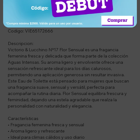
Descripción
Codigo: VIE65172666
Descripcion:
Victorio & Lucchino Nº17 Flor Sensual es una fragancia
femenina fresca y delicada que forma parte de la colección
Aguas Intensas. Su aroma ligero y envolvente ofrece una
sensación refrescante ideal para los días calurosos,
permitiendo una aplicación generosa sin resultar invasiva.
Este Eau de Toilette está pensado para mujeres que buscan
una fragancia suave, sensual y versátil, perfecta para
acompañar la rutina diaria. Flor Sensual equilibra frescura y
feminidad, dejando una estela agradable que realza la
personalidad con naturalidad y elegancia.
Características
• Fragancia femenina fresca y sensual
• Aroma ligero y refrescante
• Ideal para climas cálidos y uso diario