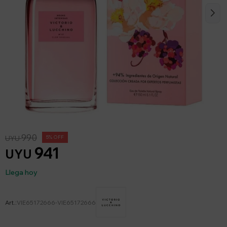
990
UYU
5
941
UYU
Llega hoy
VIE65172666-VIE65172666