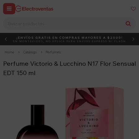


¡ENVÍOS GRATIS EN COMPRAS MAYORES A $2000!
DEBUT
ACTIVÁ EL CÓDIGO
EN MONTEVIDEO, NO APLICA PARA ENVÍOS EXPRESS NI FLASH
Home
Catálogo
Perfumes
Perfume Victorio & Lucchino N17 Flor Sensual
EDT 150 ml