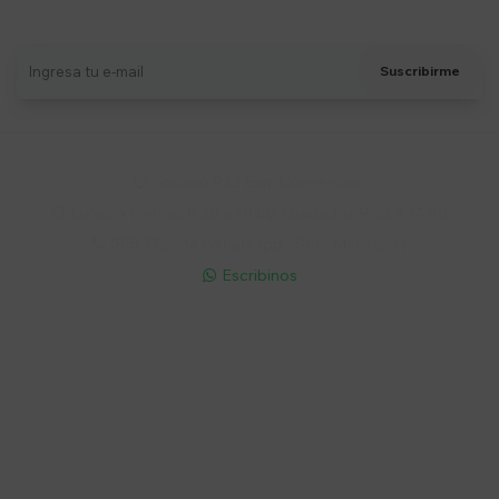
Recibí ofertas, novedades y más
Suscribirme
Soriano 932 Esq. Convención

Lunes a Viernes 9:30 a 19:00 / Sábados 9:30 a 14:00

095 772 214 (Whatsapp - Solo Mensajes)

Escribinos

Cuenta
Empresa
Compra
Seguinos