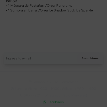
Incluye
• 1 Máscara de Pestañas L'Oréal Panorama
• 1 Sombra en Barra L'Oréal Le Shadow Stick Ice Sparkle
Suscríbete a nuestro newsletter
Recibí ofertas, novedades y más
Suscribirme
Soriano 932 Esq. Convención

Lunes a Viernes 9:30 a 19:00 / Sábados 9:30 a 14:00

095 772 214 (Whatsapp - Solo Mensajes)

Escribinos
