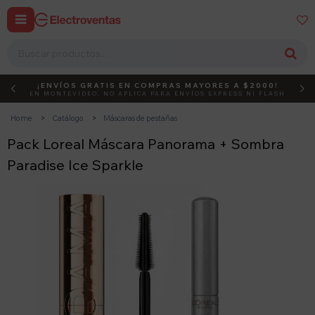


¡ENVÍOS GRATIS EN COMPRAS MAYORES A $2000!
DEBUT
ACTIVÁ EL CÓDIGO
EN MONTEVIDEO, NO APLICA PARA ENVÍOS EXPRESS NI FLASH
Home
Catálogo
Máscaras de pestañas
Pack Loreal Máscara Panorama + Sombra
Paradise Ice Sparkle