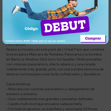
Compra segura
cambio
entrega
Descripción
Codigo: COMBOLOREALMAKEUP3
Combo: LO71249680988 y LO71249689394
Descripción
Realza tu mirada con este pack de L'Oréal Paris que combina
la innovadora Máscara de Pestañas Panorama y la Sombra
en Barra Le Shadow Stick tono Ice Sparkle. Obtén pestañas
con volumen panorámico, efecto abanico y una mirada
visiblemente más grande, junto con una sombra luminosa de
textura cremosa para crear looks sofisticados y duraderos.
Características
• Máscara con volumen panorámico y alargamiento de
extremo a extremo.
• Ojos visiblemente más grandes y pestañas definidas.
• Cepillo multi-nivel que envuelve cada pestaña.
• Fórmula sin grumos, no transfiere y dura hasta 24 horas.