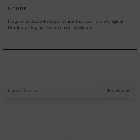
INCLUYE:
Fragancia Elizabeth Arden White Tea Eau Florale Original
Producto Original Nuevo en Caja Sellada
Suscríbete a nuestro newsletter
Recibí ofertas, novedades y más
Suscribirme
Soriano 932 Esq. Convención

Lunes a Viernes 9:30 a 19:00 / Sábados 9:30 a 14:00

095 772 214 (Whatsapp - Solo Mensajes)
