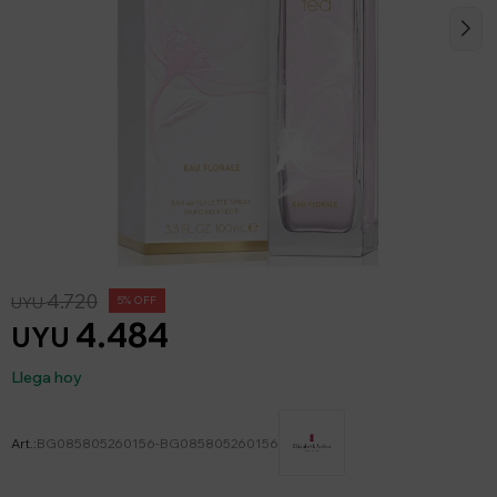
4.720
UYU
5
4.484
UYU
Llega hoy
BG085805260156-BG085805260156