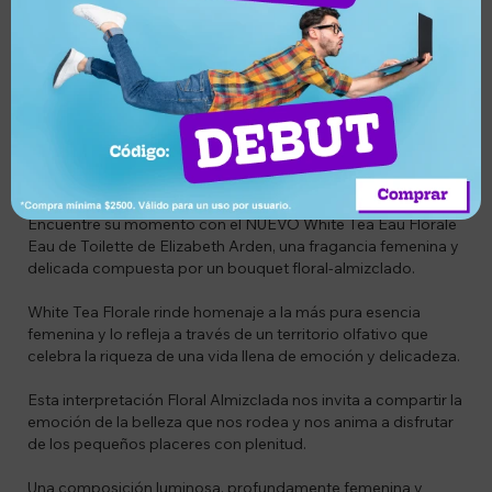
Devolución o
Garantía de
Compra segura
cambio
entrega
Descripción
CODIGO: BG085805260156
DESCRIPCIÓN DEL PRODUCTO:
Encuentre su momento con el NUEVO White Tea Eau Florale
Eau de Toilette de Elizabeth Arden, una fragancia femenina y
delicada compuesta por un bouquet floral-almizclado.
White Tea Florale rinde homenaje a la más pura esencia
femenina y lo refleja a través de un territorio olfativo que
celebra la riqueza de una vida llena de emoción y delicadeza.
Esta interpretación Floral Almizclada nos invita a compartir la
emoción de la belleza que nos rodea y nos anima a disfrutar
de los pequeños placeres con plenitud.
Una composición luminosa, profundamente femenina y