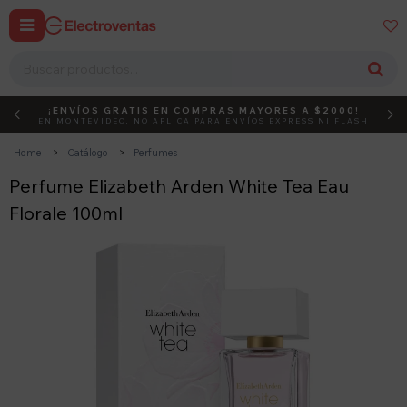


¡ENVÍOS GRATIS EN COMPRAS MAYORES A $2000!
DEBUT
ACTIVÁ EL CÓDIGO
EN MONTEVIDEO, NO APLICA PARA ENVÍOS EXPRESS NI FLASH
Home
Catálogo
Perfumes
Perfume Elizabeth Arden White Tea Eau
Florale 100ml