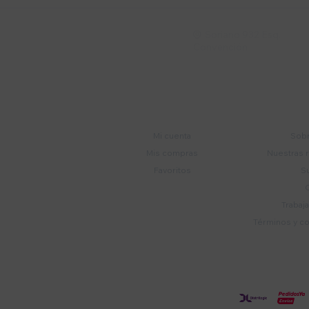
Soriano 932 Esq.

Convención
Cuenta
E
Mi cuenta
Sobr
Mis compras
Nuestras 
Favoritos
S
Trabaj
Términos y c