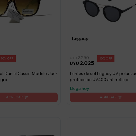
2.250
UYU
10
10
2.025
UYU
ol Daniel Cassin Modelo Jack
Lentes de sol Legacy UV polariz
egro
protección UV400 antirreflejo
Llega hoy