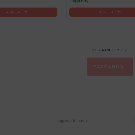
Llega hoy
MOSTRANDO
12
DE
73
stro newsletter
s y más