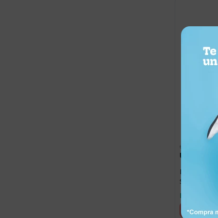
1.490
UYU
1.192
UYU
Lentes De S
Solido SLD
Llega hoy