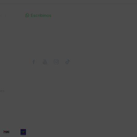
pp - Solo
Escribinos

Seguinos



nes