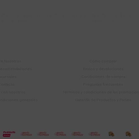
Lunes a Viernes 9:30 a 19:00 / Sábados
095 772 214 (Whatsa


9:30 a 14:00
Mensajes)
mpresa
Compra
e Nosotros
Cómo comprar
recomendaciones
Envíos y devoluciones
ucursales
Condiciones de compra
Contacto
Preguntas frecuentes
a con nosotros
Términos y condiciones de las promocio
ondiciones generales
Garantía de Productos y Partes