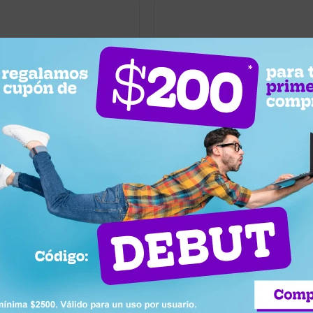
1.363
UYU
20
20
1.090
UYU
ol Polarizados
Lentes de Sol INFINIT Originales 
1903 - Marrón
Modelo STANDARDGRIS
Llega hoy