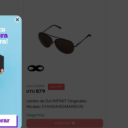

1.099
UYU
20
879
UYU
-
Lentes de Sol INFINIT Originales -
Modelo STANDARDMARRON
Llega hoy