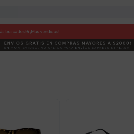
más buscados!🔥
¡Más vendidos!
¡ENVÍOS GRATIS EN COMPRAS MAYORES A $2000!
DEBUT
ACTIVÁ E
EN MONTEVIDEO, NO APLICA PARA ENVÍOS EXPRESS NI FLASH