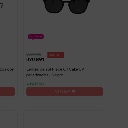
990
UYU
10
891
UYU
ados con
Lentes de sol Piece Of Cake UV
polarizados - Negro
Llega hoy