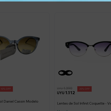
1.390
UYU
10
20
1.112
UYU
ol Daniel Cassin Modelo
Lentes de Sol Infinit Coquette - V