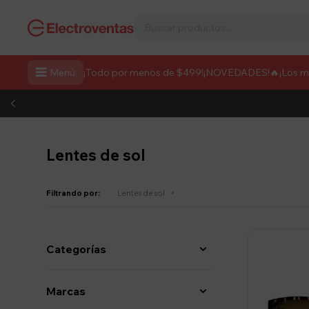

Menú
¡Todo por menos de $499!
¡NOVEDADES!
🔥¡Los 
Lentes de sol
Filtrando por:
Lentes de sol
Categorías
Marcas