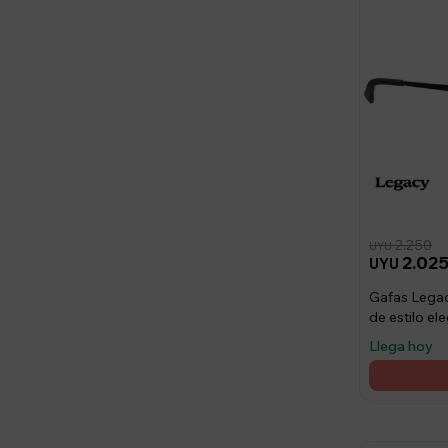
2.250
UYU
2.02
UYU
Gafas Legac
de estilo e
Llega hoy