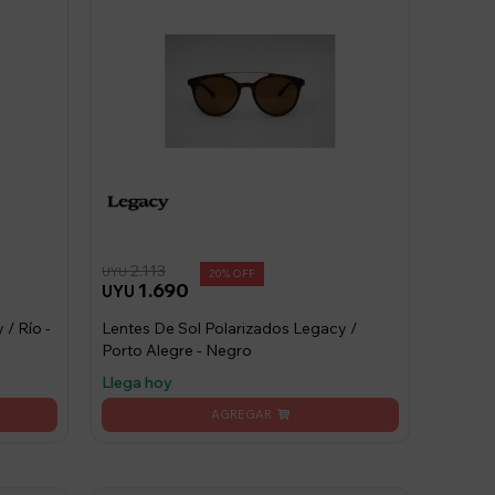
2.113
UYU
20
1.690
UYU
 / Río -
Lentes De Sol Polarizados Legacy /
Porto Alegre - Negro
Llega hoy