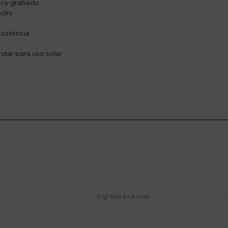
gacy grabado
ooks
esistencia
ndar para uso solar
stro newsletter
s y más