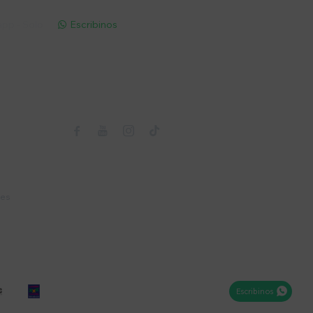
pp - Solo
Escribinos

Seguinos



nes
Escribinos