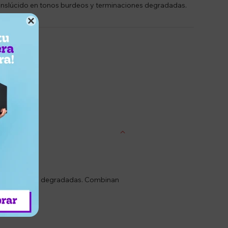
nslúcido en tonos burdeos y terminaciones degradadas.

entrega
terminaciones degradadas. Combinan