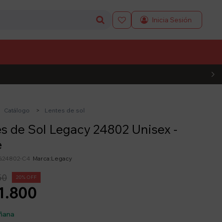

L CÓDIGO
Catálogo
Lentes de sol
s de Sol Legacy 24802 Unisex -
e
24802-C4
Legacy
50
20
1.800
ñana