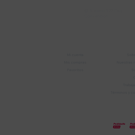
Soriano 932 Esq.

Convención
Cuenta
E
Mi cuenta
Sobr
Mis compras
Nuestras 
Favoritos
S
Trabaj
Términos y c