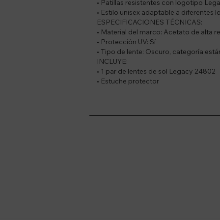
• Patillas resistentes con logotipo Le
• Estilo unisex adaptable a diferentes l
ESPECIFICACIONES TÉCNICAS:
• Material del marco: Acetato de alta r
• Protección UV: Sí
• Tipo de lente: Oscuro, categoría está
INCLUYE:
• 1 par de lentes de sol Legacy 24802
• Estuche protector
Suscríbete a nue
Recibí ofertas, novedade