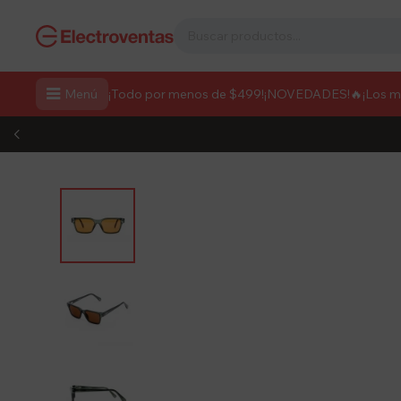

Menú
¡Todo por menos de $499!
¡NOVEDADES!
🔥¡Los 