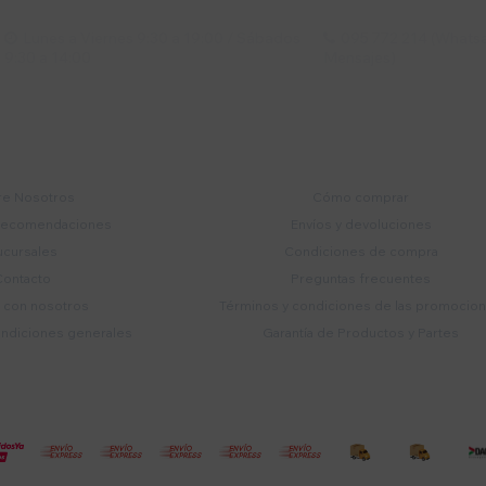
Lunes a Viernes 9:30 a 19:00 / Sábados
095 772 214 (Whatsa


9:30 a 14:00
Mensajes)
mpresa
Compra
e Nosotros
Cómo comprar
recomendaciones
Envíos y devoluciones
ucursales
Condiciones de compra
Contacto
Preguntas frecuentes
a con nosotros
Términos y condiciones de las promocio
ondiciones generales
Garantía de Productos y Partes