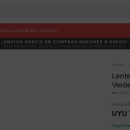
más buscados!🔥
¡Más vendidos!
¡ENVÍOS GRATIS EN COMPRAS MAYORES A $2000!
DEBUT
ACTIVÁ E
EN MONTEVIDEO, NO APLICA PARA ENVÍOS EXPRESS NI FLASH
Home
Lente
Verd
NORLG
2.2
UYU
UYU
Llega ma