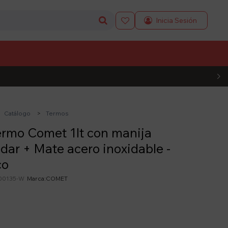

L CÓDIGO
Catálogo
Termos
ermo Comet 1lt con manija
dar + Mate acero inoxidable -
co
00135-W
COMET