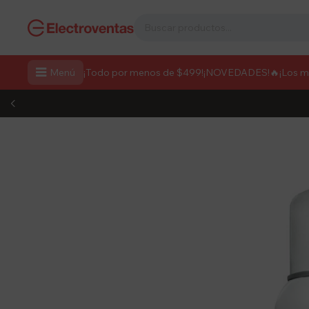

Menú
¡Todo por menos de $499!
¡NOVEDADES!
🔥¡Los 