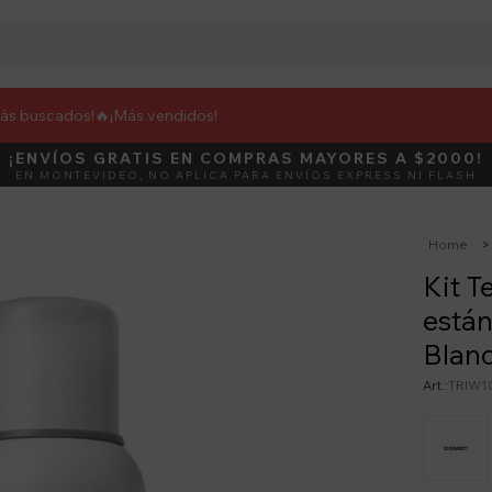
más buscados!🔥
¡Más vendidos!
¡ENVÍOS GRATIS EN COMPRAS MAYORES A $2000!
DEBUT
ACTIVÁ E
EN MONTEVIDEO, NO APLICA PARA ENVÍOS EXPRESS NI FLASH
Home
Kit T
están
Blan
TRIW1