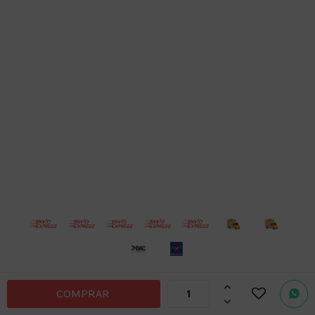
Cuenta
Empresa
Compra
Seguinos
Por
consultas

© Copyright 2026 / Electroventas
COMPRAR
no dudes

en
escribirnos