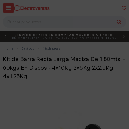


¡ENVÍOS GRATIS EN COMPRAS MAYORES A $2000!
DEBUT
ACTIVÁ EL CÓDIGO
EN MONTEVIDEO, NO APLICA PARA ENVÍOS EXPRESS NI FLASH
Home
Catálogo
Kits de pesas
Kit de Barra Recta Larga Maciza De 1.80mts +
60kgs En Discos - 4x10Kg 2x5Kg 2x2.5Kg
4x1.25Kg