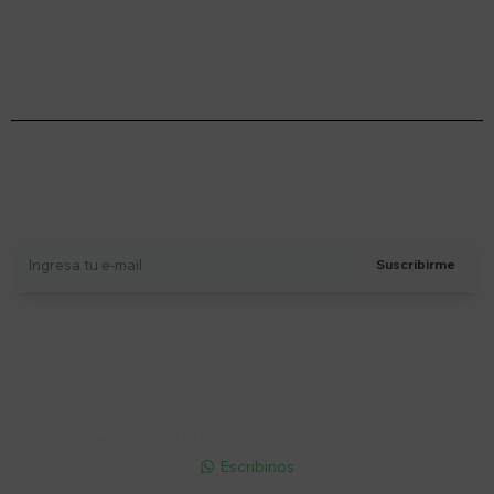
Suscríbete a nuestro newsletter
Recibí ofertas, novedades y más
Suscribirme
Soriano 932 Esq. Convención

Lunes a Viernes 9:30 a 19:00 / Sábados 9:30 a 14:00

095 772 214 (Whatsapp - Solo Mensajes)

Escribinos
