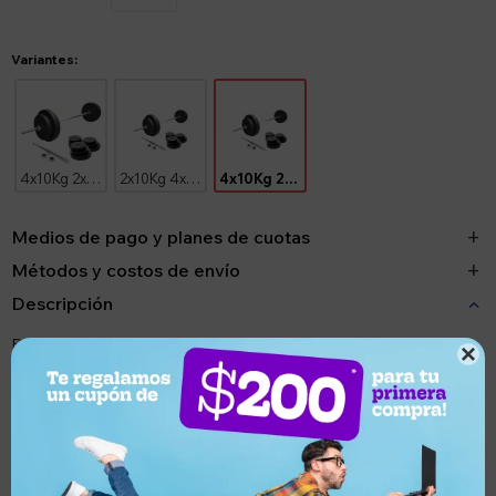
Variantes:
4x10Kg 2x5Kg 4x2.5Kg
2x10Kg 4x5Kg 6x2.5Kg 4x1.25Kg
4x10Kg 2x5Kg 2x2.5Kg 4x1.25Kg
Medios de pago y planes de cuotas
Métodos y costos de envío
Descripción
Barra recta maciza con tuercas y discos revestidos en goma - la

mejor calidad