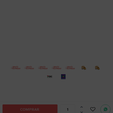
Empresa
Compra
Seguinos
© Copyright 2026 / Electroventas
Por
consultas

COMPRAR
no dudes
