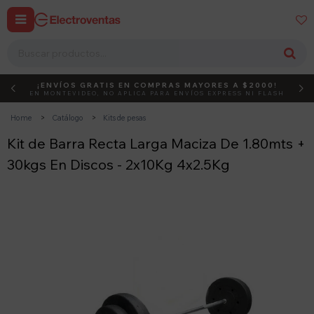


¡ENVÍOS GRATIS EN COMPRAS MAYORES A $2000!
DEBUT
ACTIVÁ EL CÓDIGO
EN MONTEVIDEO, NO APLICA PARA ENVÍOS EXPRESS NI FLASH
Home
Catálogo
Kits de pesas
Kit de Barra Recta Larga Maciza De 1.80mts +
30kgs En Discos - 2x10Kg 4x2.5Kg