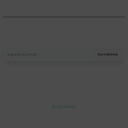
Suscríbete a nuestro newsletter
Recibí ofertas, novedades y más
Suscribirme
Soriano 932 Esq. Convención

Lunes a Viernes 9:30 a 19:00 / Sábados 9:30 a 14:00

095 772 214 (Whatsapp - Solo Mensajes)

Escribinos

Cuenta