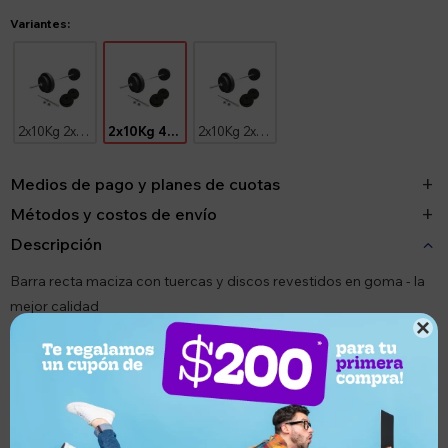
Variantes:
2x10Kg 2x5Kg
2x10Kg 4x2.5Kg
2x10Kg 2x2.5Kg 4x1.25Kg
Medios de pago y planes de cuotas
Métodos y costos de envío
Descripción
Barra recta maciza con tuercas y discos revestidos en goma - la
mejor calidad

¿Por qué elegir este producto?