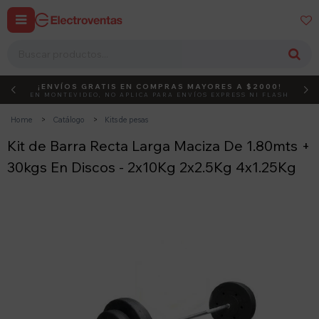


¡ENVÍOS GRATIS EN COMPRAS MAYORES A $2000!
DEBUT
ACTIVÁ EL CÓDIGO
EN MONTEVIDEO, NO APLICA PARA ENVÍOS EXPRESS NI FLASH
Home
Catálogo
Kits de pesas
Kit de Barra Recta Larga Maciza De 1.80mts +
30kgs En Discos - 2x10Kg 2x2.5Kg 4x1.25Kg