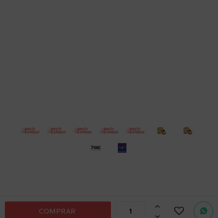
Empresa
Compra
Seguinos
© Copyright 2026 / Electroventas
Por
consultas

COMPRAR
no dudes
