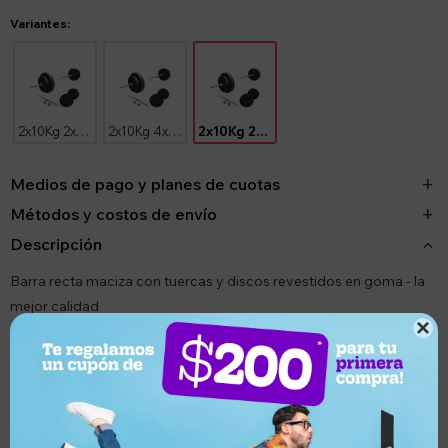
Variantes:
2x10Kg 2x5Kg
2x10Kg 4x2.5Kg
2x10Kg 2x2.5Kg 4x1.25Kg
Medios de pago y planes de cuotas
Métodos y costos de envío
Descripción
Barra recta maciza con tuercas y discos revestidos en goma - la
mejor calidad

¿Por qué elegir este producto?