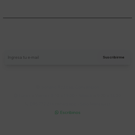
Suscríbete a nuestro newsletter
Recibí ofertas, novedades y más
Suscribirme
Soriano 932 Esq. Convención

Lunes a Viernes 9:30 a 19:00 / Sábados 9:30 a 14:00

095 772 214 (Whatsapp - Solo Mensajes)

Escribinos

Cuenta