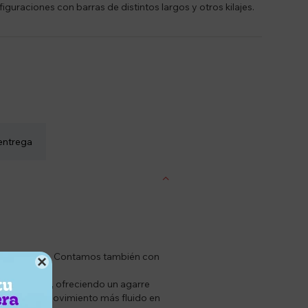
iguraciones con barras de distintos largos y otros kilajes.
entrega
os funcionales. Contamos también con

rar el grip, ofreciendo un agarre
lidad y un movimiento más fluido en