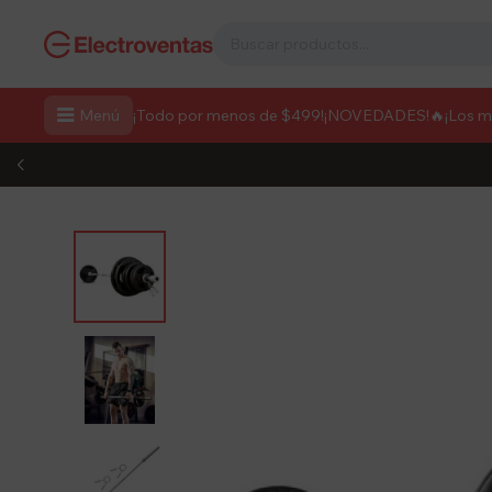

Menú
¡Todo por menos de $499!
¡NOVEDADES!
🔥¡Los 