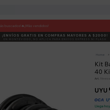
más buscados!🔥
¡Más vendidos!
¡ENVÍOS GRATIS EN COMPRAS MAYORES A $2000!
DEBUT
ACTIVÁ E
EN MONTEVIDEO, NO APLICA PARA ENVÍOS EXPRESS NI FLASH
Home
Kit B
40 Ki
fitnes
UYU
U
Llega ho