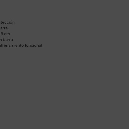
otección
arre
e 5 cm
in barra
entrenamiento funcional