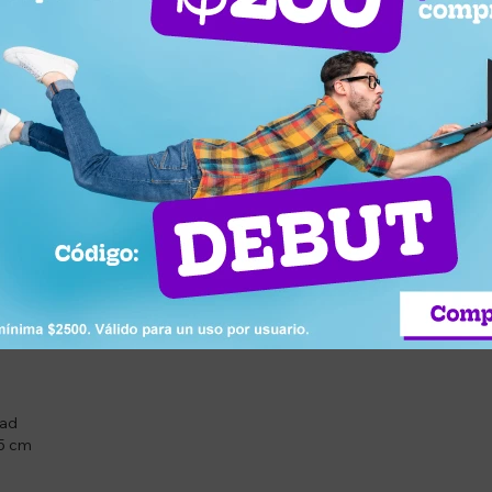
OS
m, asegurando un ajuste firme y seguro. Incluye 2 mariposas de traba 
 soportar entrenamientos intensivos.
tabilidad
e 50 mm
y musculación
dad
 5 cm