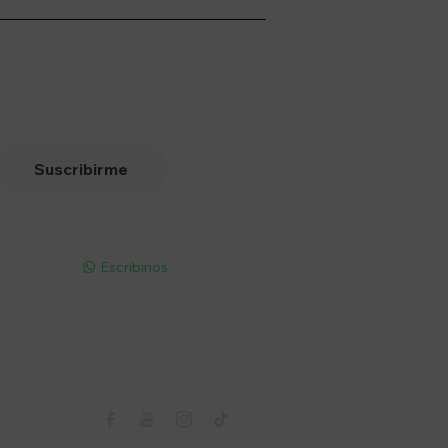
Suscribirme
pp - Solo
Escribinos

Seguinos


