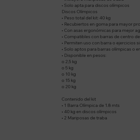
• Solo apta para discos olímpicos
Discos Olímpicos
• Peso total del kit: 40 kg
• Recubiertos en goma para mayor pr
• Con asas ergonómicas para mejor ag
• Compatibles con barras de centro d
• Permiten uso con barra o ejercicios s
• Solo aptos para barras olímpicas o 
• Disponible en pesos:
o 2,5 kg
o 5 kg
o 10 kg
o 15 kg
o 20 kg
Contenido del kit
• 1 Barra Olímpica de 1.8 mts
• 40 kg en discos olímpicos
• 2 Mariposas de traba