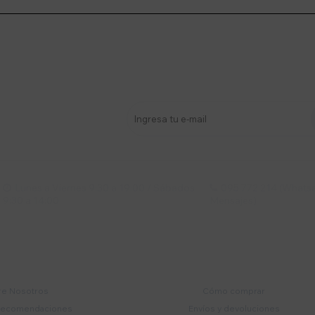
stro newsletter
s y más
Lunes a Viernes 9:30 a 19:00 / Sábados
095 772 214 (Whatsa


9:30 a 14:00
Mensajes)
mpresa
Compra
e Nosotros
Cómo comprar
recomendaciones
Envíos y devoluciones