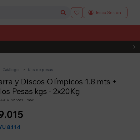

L CÓDIGO
Catálogo
Kits de pesas
arra y Discos Olímpicos 1.8 mts +
los Pesas kgs - 2x20Kg
s44-A
Lumax
9.015
8.114
YU
y