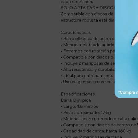
cada repetición.
SOLO APTA PARA DISCOS OLÍMPIC
Compatible con discos de centro de 5 c
estructura robusta está diseñada para
Características
• Barra olímpica de acero cromado
• Mango moleteado antideslizante
• Extremos con rotación para mayor es
• Compatible con discos olímpicos d
• Incluye 2 mariposas de seguridad
• Alta resistencia y durabilidad
• Ideal para entrenamiento de fuerza 
• Uso en gimnasio o en casa
Especificaciones
Barra Olímpica
• Largo: 1.8 metros
• Peso aproximado: 17 kg
• Material: acero cromado de alta cali
• Compatible con discos de centro de
• Capacidad de carga: hasta 160 kg
• Incluye: 2 mariposas de traba