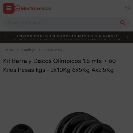


¡ENVÍOS GRATIS EN COMPRAS MAYORES A $2000!
DEBUT
ACTIVÁ EL CÓDIGO
EN MONTEVIDEO, NO APLICA PARA ENVÍOS EXPRESS NI FLASH
Home
Catálogo
Kits de pesas
Kit Barra y Discos Olímpicos 1.5 mts + 60
Kilos Pesas kgs - 2x10Kg 6x5Kg 4x2.5Kg