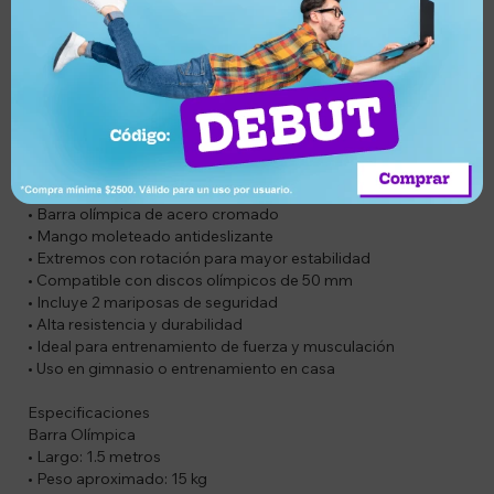
que favorecen la estabilidad y un movimiento más fluido en
cada repetición.
SOLO APTA PARA DISCOS OLÍMPICOS
Compatible con discos de centro de 5 cm, asegurando un
ajuste firme y seguro. Incluye 2 mariposas de traba para
fijación de los discos. Su estructura reforzada soporta cargas
elevadas, ideal tanto para uso doméstico como profesional.
Características
• Barra olímpica de acero cromado
• Mango moleteado antideslizante
• Extremos con rotación para mayor estabilidad
• Compatible con discos olímpicos de 50 mm
• Incluye 2 mariposas de seguridad
• Alta resistencia y durabilidad
• Ideal para entrenamiento de fuerza y musculación
• Uso en gimnasio o entrenamiento en casa
Especificaciones
Barra Olímpica
• Largo: 1.5 metros
• Peso aproximado: 15 kg