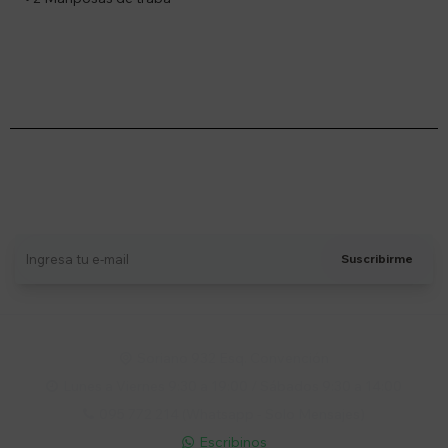
Suscríbete a nuestro newsletter
Recibí ofertas, novedades y más
Suscribirme
Soriano 932 Esq. Convención

Lunes a Viernes 9:30 a 19:00 / Sábados 9:30 a 14:00

095 772 214 (Whatsapp - Solo Mensajes)

Escribinos
