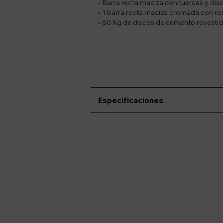
• Barra recta maciza con tuercas y dis
• 1 barra recta maciza cromada con ros
• 60 Kg de discos de cemento revesti
Especificaciones
Suscríbete a nue
Recibí ofertas, novedade