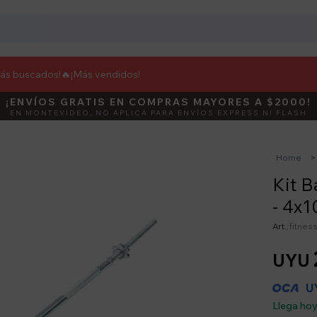
más buscados!🔥
¡Más vendidos!
¡ENVÍOS GRATIS EN COMPRAS MAYORES A $2000!
DEBUT
ACTIVÁ E
EN MONTEVIDEO, NO APLICA PARA ENVÍOS EXPRESS NI FLASH
Home
Kit B
- 4x1
fitnes
UYU
U
Llega ho