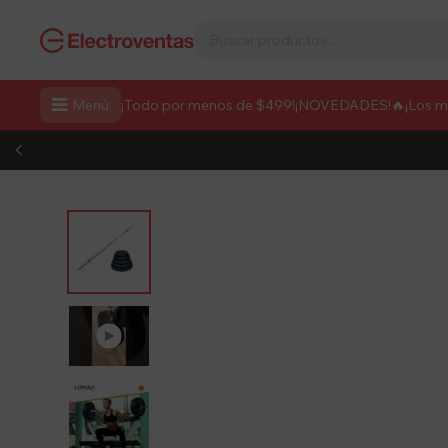

Menú
¡Todo por menos de $499!
¡NOVEDADES!
🔥¡Los 