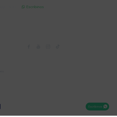
pp - Solo
Escribinos

Seguinos



nes
Escribinos