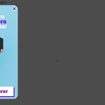
idad

entrega