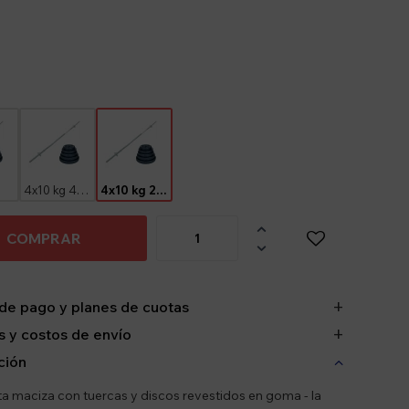
g
4x10 kg 4x5 kg
4x10 kg 2x5 kg 4x2.5 kg

COMPRAR

de pago y planes de cuotas
 y costos de envío
ción
ta maciza con tuercas y discos revestidos en goma - la