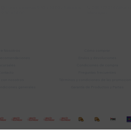
Lunes a Viernes 9:30 a 19:00 / Sábados
095 772 214 (Whatsa


9:30 a 14:00
Mensajes)
mpresa
Compra
e Nosotros
Cómo comprar
recomendaciones
Envíos y devoluciones
ucursales
Condiciones de compra
Contacto
Preguntas frecuentes
a con nosotros
Términos y condiciones de las promocio
ondiciones generales
Garantía de Productos y Partes