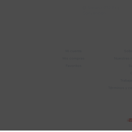
Soriano 932 Esq.

Convención
Cuenta
E
Mi cuenta
Sobr
Mis compras
Nuestras 
Favoritos
S
Trabaj
Términos y c