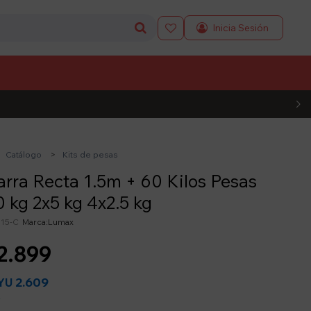

L CÓDIGO
Catálogo
Kits de pesas
arra Recta 1.5m + 60 Kilos Pesas
0 kg 2x5 kg 4x2.5 kg
s15-C
Lumax
2.899
2.609
YU
y