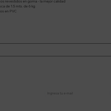
cos revestidos en goma - la mejor calidad
ca de 1.5 mts. de 6 kg
dos en PVC
stro newsletter
s y más