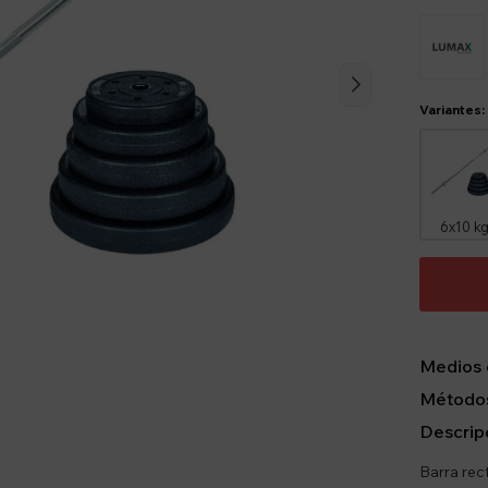
Variantes:
6x10 k
Medios 
Métodos
Descrip
Barra rec