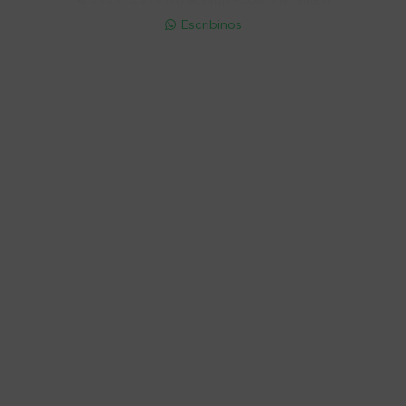
Escribinos

Cuenta
Empresa
Compra
Seguinos
© Copyright 2026 / Electroventas