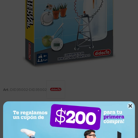
DID35002-DID35002

Este artículo está agotado.