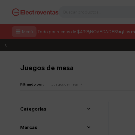

Menú
¡Todo por menos de $499!
¡NOVEDADES!
🔥¡Los 
Juegos de mesa
Filtrando por:
Juegos de mesa
Categorías
Marcas