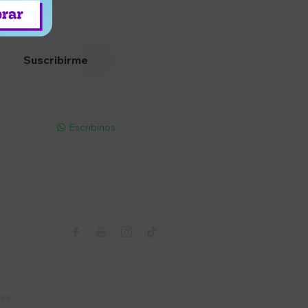
Suscribirme
pp - Solo
Escribinos

Seguinos



nes