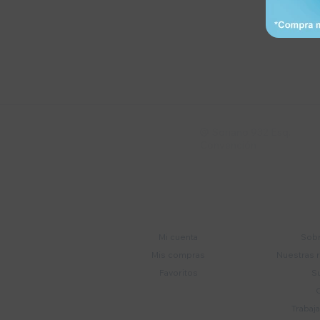
Suscríbete a nue
Recibí ofertas, novedade
Soriano 932 Esq.

Convención
Cuenta
E
Mi cuenta
Sobr
Mis compras
Nuestras 
Favoritos
S
Trabaj