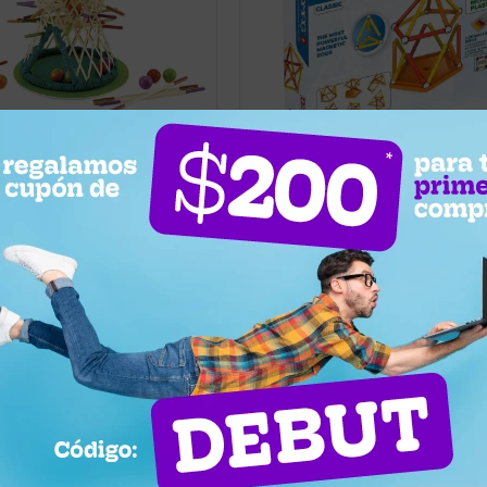
1.150
UYU
10
3
1.116
UYU
bilidad Hape Palina en
Juego Magnético Classic Geoma
Piezas
na
Llega mañana