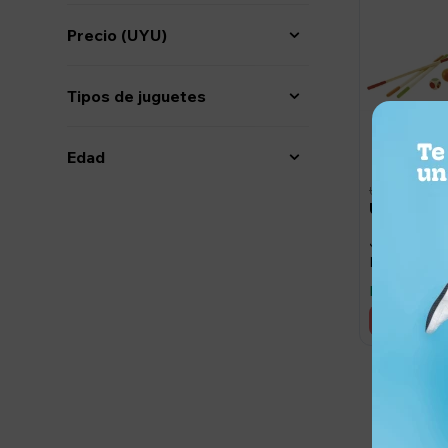
Precio
(UYU)
Tipos de juguetes
Edad
2.490
UYU
2.241
UYU
Juego de Ha
Bambú
Llega maña