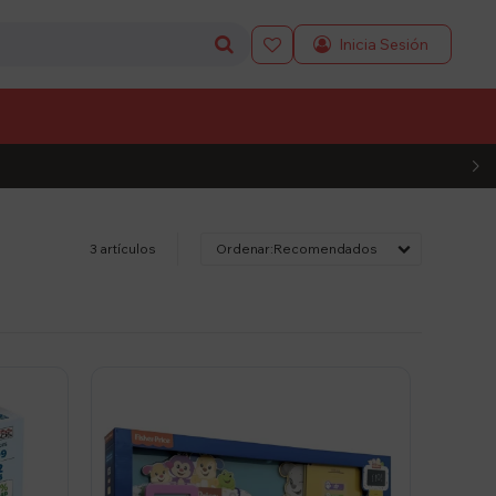

L CÓDIGO
3 artículos
Recomendados