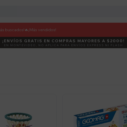
más buscados!🔥
¡Más vendidos!
¡ENVÍOS GRATIS EN COMPRAS MAYORES A $2000!
DEBUT
ACTIVÁ E
EN MONTEVIDEO, NO APLICA PARA ENVÍOS EXPRESS NI FLASH