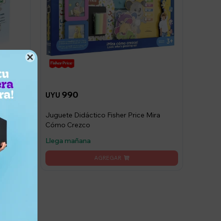

990
UYU
Juguete Didáctico Fisher Price Mira
g 42
Cómo Crezco
Llega mañana