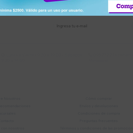
stro newsletter
s y más
Lunes a Viernes 9:30 a 19:00 / Sábados
095 772 214 (Whatsa


9:30 a 14:00
Mensajes)
mpresa
Compra
e Nosotros
Cómo comprar
recomendaciones
Envíos y devoluciones
ucursales
Condiciones de compra
Contacto
Preguntas frecuentes
a con nosotros
Términos y condiciones de las promocio