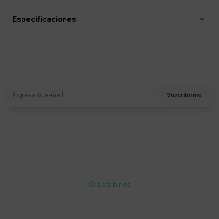
Especificaciones
Suscríbete a nuestro newsletter
Recibí ofertas, novedades y más
Suscribirme
Soriano 932 Esq. Convención

Lunes a Viernes 9:30 a 19:00 / Sábados 9:30 a 14:00

095 772 214 (Whatsapp - Solo Mensajes)

Escribinos

Cuenta