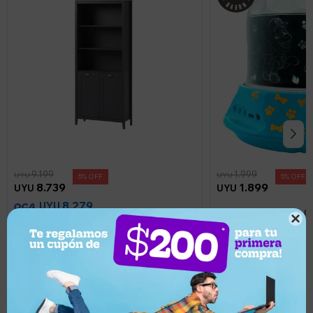
9.199
1.999
UYU
UYU
5
5
8.739
1.899
UYU
UYU
8.279
UYU
Veladora Lexibook Gi

Aparador Lumax 3 Estantes 2 Puertas
Paw Patrol
gris oscura roble
Llega hoy
Llega hoy