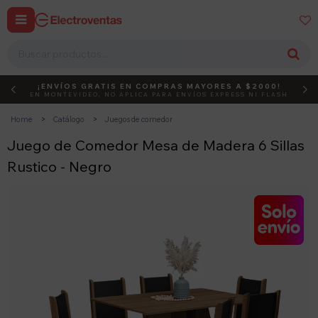


¡ENVÍOS GRATIS EN COMPRAS MAYORES A $2000!
DEBUT
ACTIVÁ EL CÓDIGO
EN MONTEVIDEO, NO APLICA PARA ENVÍOS EXPRESS NI FLASH
Home
Catálogo
Juegos de comedor
Juego de Comedor Mesa de Madera 6 Sillas
Rustico - Negro