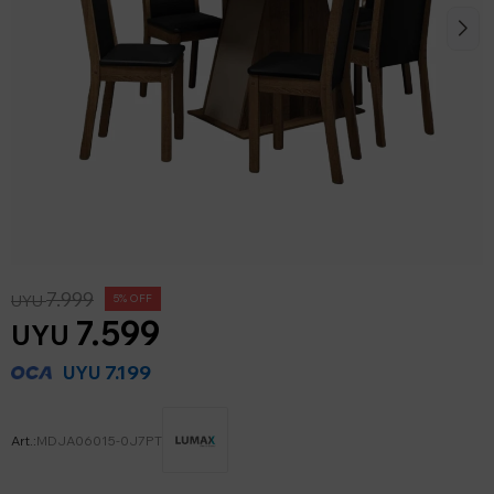
7.999
UYU
5
7.599
UYU
7.199
UYU
MDJA06015-0J7PT