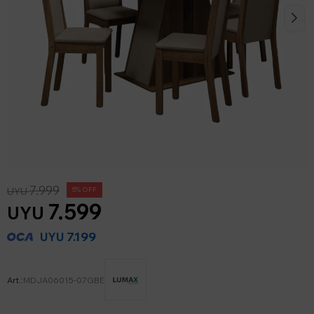
7.999
UYU
5
7.599
UYU
7.199
UYU
MDJA06015-07GBE