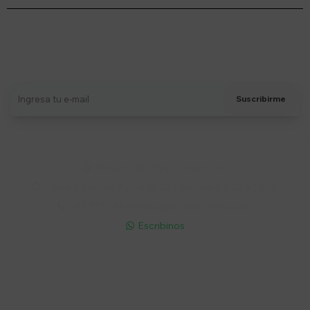
Suscríbete a nuestro newsletter
Recibí ofertas, novedades y más
Suscribirme
Soriano 932 Esq. Convención

Lunes a Viernes 9:30 a 19:00 / Sábados 9:30 a 14:00

095 772 214 (Whatsapp - Solo Mensajes)

Escribinos

Cuenta
Empresa