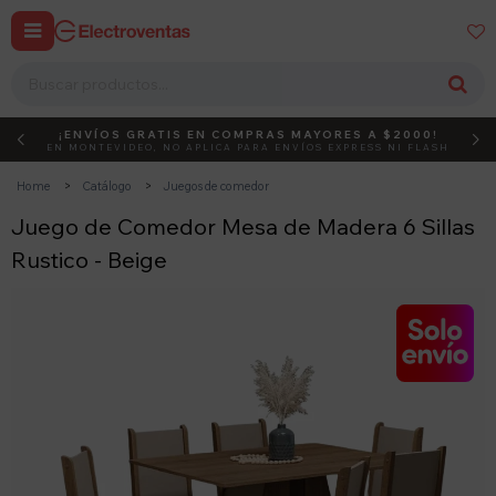


¡ENVÍOS GRATIS EN COMPRAS MAYORES A $2000!
DEBUT
ACTIVÁ EL CÓDIGO
EN MONTEVIDEO, NO APLICA PARA ENVÍOS EXPRESS NI FLASH
Home
Catálogo
Juegos de comedor
Juego de Comedor Mesa de Madera 6 Sillas
Rustico - Beige