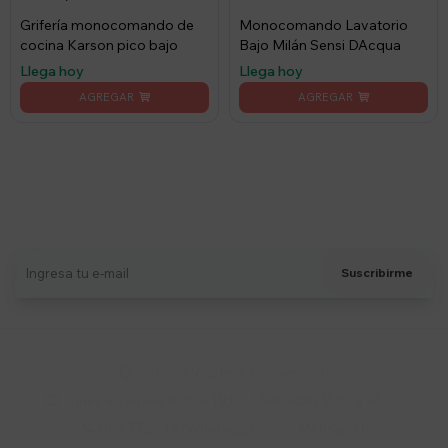
Grifería monocomando de
Monocomando Lavatorio
cocina Karson pico bajo
Bajo Milán Sensi DAcqua
Llega hoy
Llega hoy
Suscríbete a nuestro newsletter
Recibí ofertas, novedades y más
Suscribirme
Soriano 932 Esq. Convención

Lunes a Viernes 9:30 a 19:00 / Sábados 9:30 a 14:00

095 772 214 (Whatsapp - Solo Mensajes)
