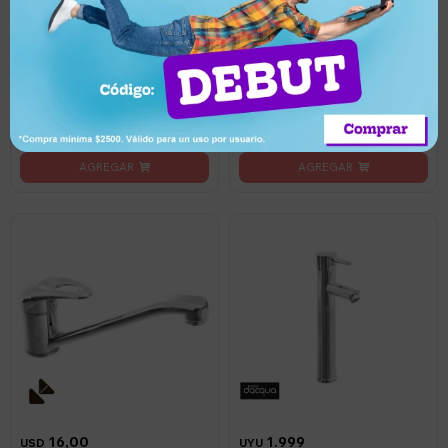
1.199
82,00
UYU
USD
1.079
UYU
Canilla Monomando
Grifería Monocomando
Lavaplatos Flexible Griferia
Sensi Daqcua para Cocina
Cocina - Negro Mate
Plateada - Plateado
Llega hoy
Llega hoy
16,00
1.999
USD
UYU