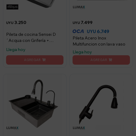
3.250
7.499
UYU
UYU
6.749
UYU
Pileta de cocina Sensei D
Pileta Acero Inox
´Acqua con Grifería +
Multifuncion con lava vaso
Dispensador
Llega hoy
Llega hoy