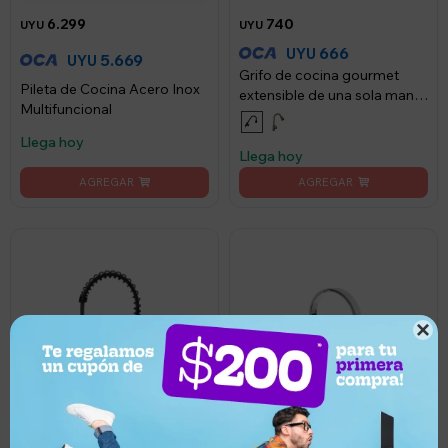
6.299
740
UYU
UYU
666
UYU
5.669
UYU
Grifo de cocina gourmet
Pileta de Cocina Acero Inox
extensible de una sola manija
Multifuncional
- Negro Mate
Llega hoy
Llega hoy
