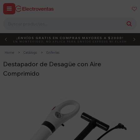


¡ENVÍOS GRATIS EN COMPRAS MAYORES A $2000!
DEBUT
ACTIVÁ EL CÓDIGO
EN MONTEVIDEO, NO APLICA PARA ENVÍOS EXPRESS NI FLASH
Home
Catálogo
Griferías
Destapador de Desagüe con Aire
Comprimido