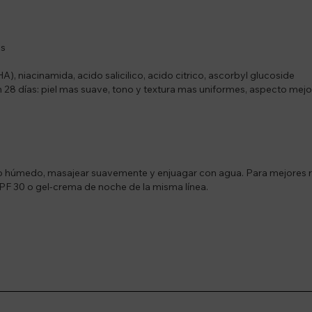
as
HA), niacinamida, acido salicilico, acido citrico, ascorbyl glucoside
 28 días: piel mas suave, tono y textura mas uniformes, aspecto mej
ro húmedo, masajear suavemente y enjuagar con agua. Para mejores 
SPF 30 o gel-crema de noche de la misma línea.
l