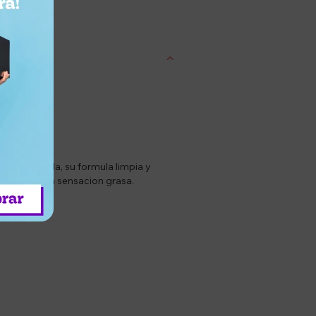
entrega
y niacinamida, su formula limpia y
a, suave y sin sensacion grasa.