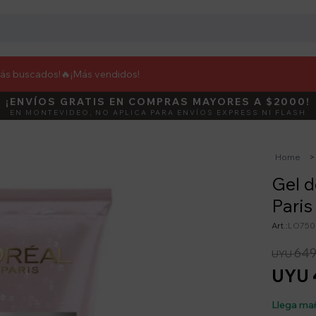
más buscados!🔥
¡Más vendidos!
¡ENVÍOS GRATIS EN COMPRAS MAYORES A $2000!
DEBUT
ACTIVÁ E
EN MONTEVIDEO, NO APLICA PARA ENVÍOS EXPRESS NI FLASH
Home
Gel d
Paris
LO750
64
UYU
UYU
Llega ma