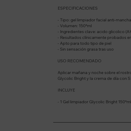
ESPECIFICACIONES
- Tipo: gel limpiador facial anti-manch
- Volumen: 150*ml
- Ingredientes clave: acido glicolico (A
- Resultados clínicamente probados en
- Apto para todo tipo de piel
- Sin sensación grasa tras uso
USO RECOMENDADO
Aplicar mañana y noche sobre el rost
Glycolic Bright y la crema de día con 
INCLUYE
- 1 Gel limpiador Glycolic Bright 150*m