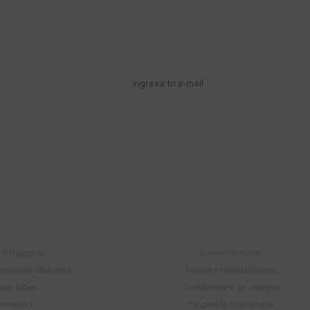
stro newsletter
s y más
Lunes a Viernes 9:30 a 19:00 / Sábados
095 772 214 (Whatsa


9:30 a 14:00
Mensajes)
mpresa
Compra
e Nosotros
Cómo comprar
recomendaciones
Envíos y devoluciones
ucursales
Condiciones de compra
Contacto
Preguntas frecuentes