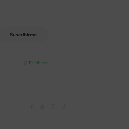
Suscribirme
pp - Solo
Escribinos

Seguinos


