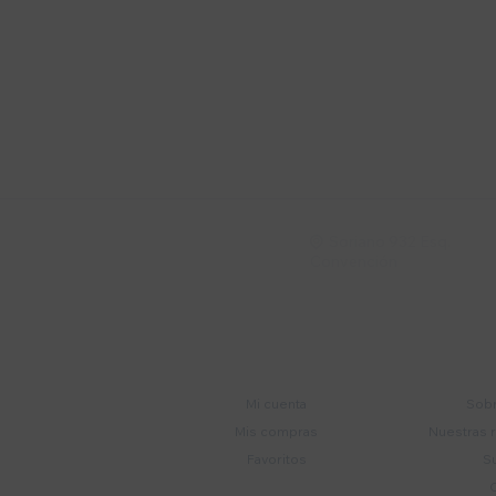
Suscríbete a nue
Recibí ofertas, novedade
Soriano 932 Esq.

Convención
Cuenta
E
Mi cuenta
Sobr
Mis compras
Nuestras 
Favoritos
S