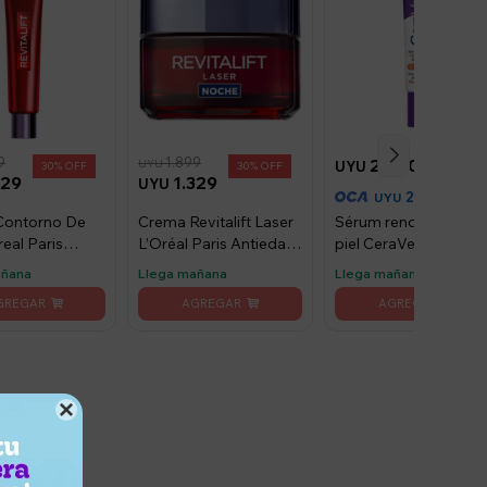
9
1.899
2.200
UYU
UYU
30
30
329
1.329
UYU
2.090
UYU
Contorno De
Crema Revitalift Laser
Sérum renovador de 
eal Paris
L’Oréal Paris Antiedad
piel CeraVe con
ft Laser 15 Ml
Noche 50 ml
vitamina C 30 ml
añana
Llega mañana
Llega mañana
