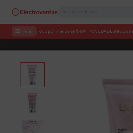

Menú
¡Todo por menos de $499!
¡NOVEDADES!
🔥¡Los 