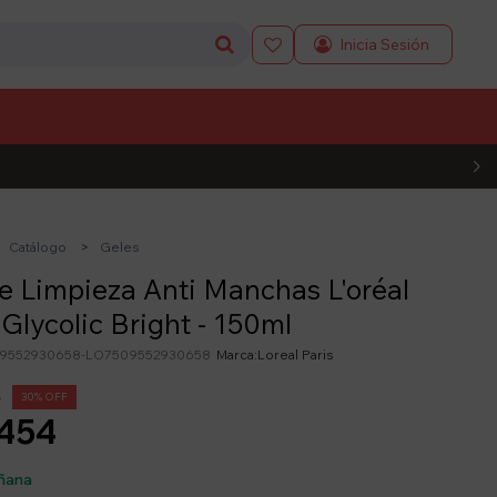

L CÓDIGO
Catálogo
Geles
e Limpieza Anti Manchas L'oréal
 Glycolic Bright - 150ml
9552930658-LO7509552930658
Loreal Paris
9
30
454
ñana