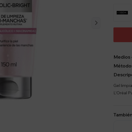
Medios 
Métodos
Descrip
Gel limpia
L’Oréal Pa
También