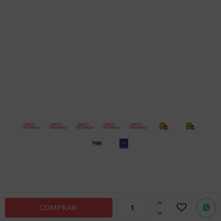
Empresa
Compra
Seguinos
© Copyright 2026 / Electroventas
Por
consultas

COMPRAR
no dudes

en