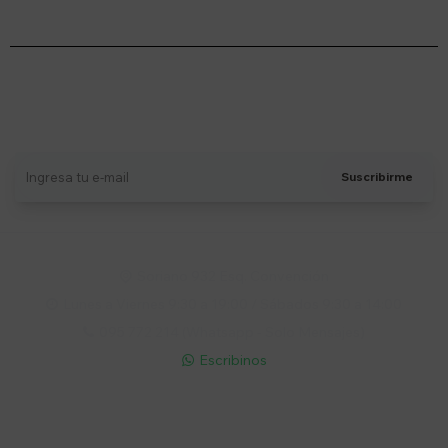
Suscríbete a nuestro newsletter
Recibí ofertas, novedades y más
Suscribirme
Soriano 932 Esq. Convención

Lunes a Viernes 9:30 a 19:00 / Sábados 9:30 a 14:00

095 772 214 (Whatsapp - Solo Mensajes)

Escribinos

Cuenta