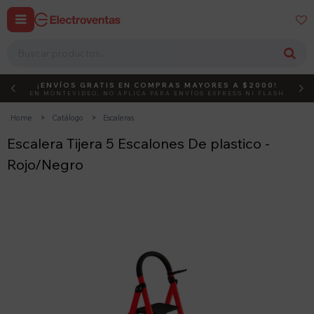


¡ENVÍOS GRATIS EN COMPRAS MAYORES A $2000!
DEBUT
ACTIVÁ EL CÓDIGO
EN MONTEVIDEO, NO APLICA PARA ENVÍOS EXPRESS NI FLASH
Home
Catálogo
Escaleras
Escalera Tijera 5 Escalones De plastico -
Rojo/Negro