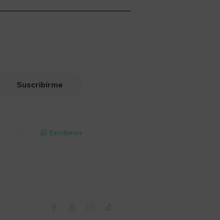
Suscribirme
pp - Solo
Escribinos

Seguinos


