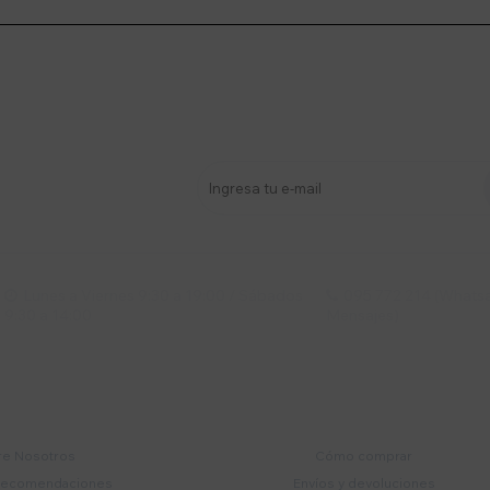
stro newsletter
s y más
Lunes a Viernes 9:30 a 19:00 / Sábados
095 772 214 (Whatsa


9:30 a 14:00
Mensajes)
mpresa
Compra
e Nosotros
Cómo comprar
recomendaciones
Envíos y devoluciones