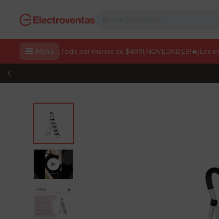

Menú
¡Todo por menos de $499!
¡NOVEDADES!
🔥¡Los 