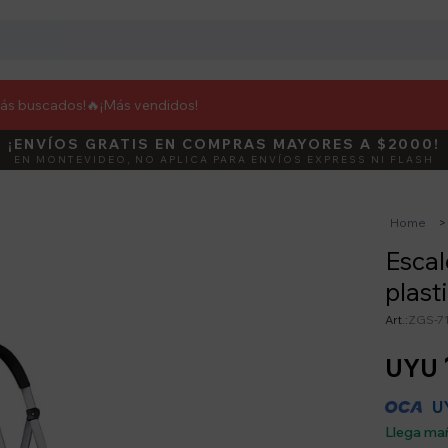
más buscados!🔥
¡Más vendidos!
¡ENVÍOS GRATIS EN COMPRAS MAYORES A $2000!
DEBUT
ACTIVÁ E
EN MONTEVIDEO, NO APLICA PARA ENVÍOS EXPRESS NI FLASH
Home
Escal
plast
ZGS-7
UYU
U
Llega ma