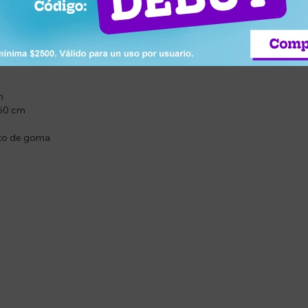
m
160 cm
to de goma
r