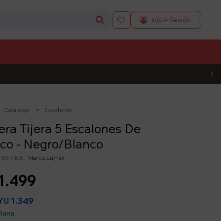

L CÓDIGO
Catálogo
Escaleras
era Tijera 5 Escalones De
ico - Negro/Blanco
185-NEBL
Lumax
1.499
1.349
YU
ñana