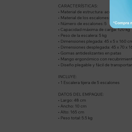
CARACTERÍSTICAS:
• Material de estructura: acero
• Material de los escalones: plástico
• Número de escalones: 5
• Capacidad máxima de carga: 120 kg
• Peso de la escalera: 5 kg
• Dimensiones plegada: 45 x 5 x 160 c
• Dimensiones desplegada: 45 x 70 x 
• Gomas antideslizantes en patas
• Mango ergonómico con recubrimien
• Diseño plegable y fácil de transporta
INCLUYE:
• 1 Escalera tijera de 5 escalones
DATOS DEL EMPAQUE:
• Largo: 48 cm
• Ancho: 10 cm
• Alto: 165 cm
• Peso total: 5.5 kg