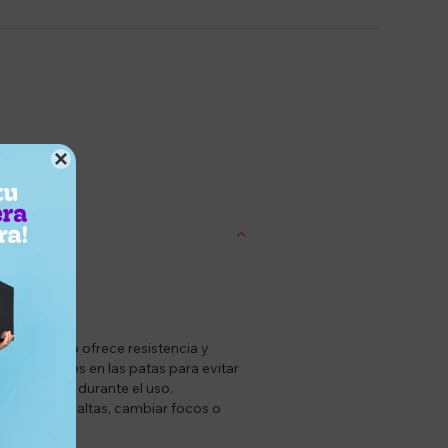

entrega
ura de acero ofrece resistencia y
ideslizantes en las patas para evitar
 y seguro durante el uso.
as, repisas altas, cambiar focos o