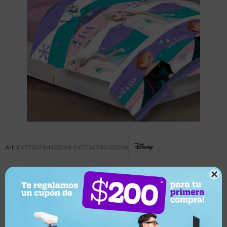
EX7730784123208-EX7730784123208

Este artículo está agotado.