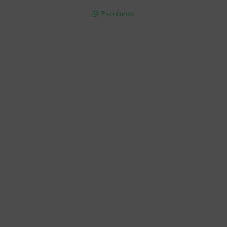
Escribinos

Cuenta
Empresa
Compra
Seguinos
© Copyright 2026 / Electroventas