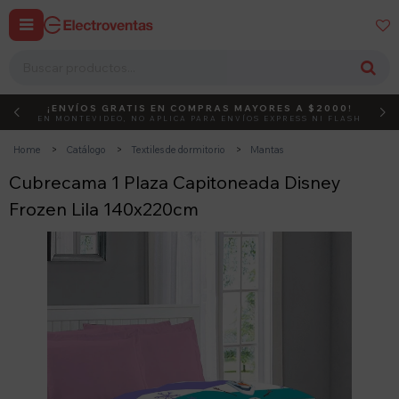


¡ENVÍOS GRATIS EN COMPRAS MAYORES A $2000!
DEBUT
ACTIVÁ EL CÓDIGO
EN MONTEVIDEO, NO APLICA PARA ENVÍOS EXPRESS NI FLASH
Home
Catálogo
Textiles de dormitorio
Mantas
Cubrecama 1 Plaza Capitoneada Disney
Frozen Lila 140x220cm