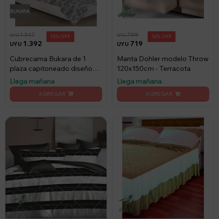
1.547
799
UYU
UYU
10
10
1.392
719
UYU
UYU
Cubrecama Bukara de 1
Manta Dohler modelo Throw
plaza capitoneado diseño
120x150cm - Terracota
floreado
Llega mañana
Llega mañana