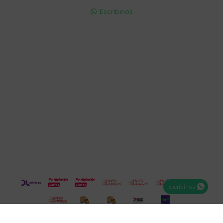
Escribinos

Cuenta
Empresa
Compra
Seguinos
Escribinos