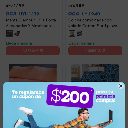
1.199
989
UYU
UYU
1.139
940
UYU
UYU
Manta Glamour 1 P + Porta
Colcha combinada con
Almohadas Y Almohada
volado Cotton Flor 1 plaza
Caramelo - 756
sommier 0.90 x 2.25 mts con
porta almohada - Beige
Llega mañana
Llega mañana
