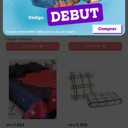
1.050
1.050
UYU
UYU
998
UYU
998
UYU
Colcha Cotton Flor Elegance
Colcha Cotton Flor Glamour
1 plaza sommier 1.55 x
1 Plaza Sommier 180x235cm
2.45mts en tela 3D con porta
almohada
Llega mañana
Llega mañana
1.923
1.350
UYU
UYU