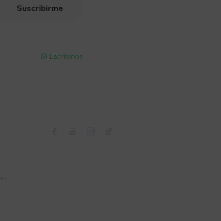
Suscribirme
pp - Solo
Escribinos

Seguinos



nes