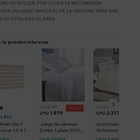
MO DE ROLLER, POR LO QUE SE RECOMIENDA
RAR UN LARGO MAYOR AL DE LA VENTANA PARA QUE
N SU TOTALIDAD EL ÁREA
 te pueden interesar
2.199
2.439
8
UYU
UYU
10
5
1.979
2.317
UYU
UYU
862
YU
Roller Día Y
Juego de sábanas
Acolchado 2 Plazas
umax 1.0 X 1.6
Dohler 1 plaza 100%
Richmond Plus -
Calidad - Beige
algodón
Blanco
añana
Llega mañana
Llega mañana