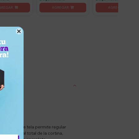

entrega
ema de doble tela permite regular
rresponde al total de la cortina,