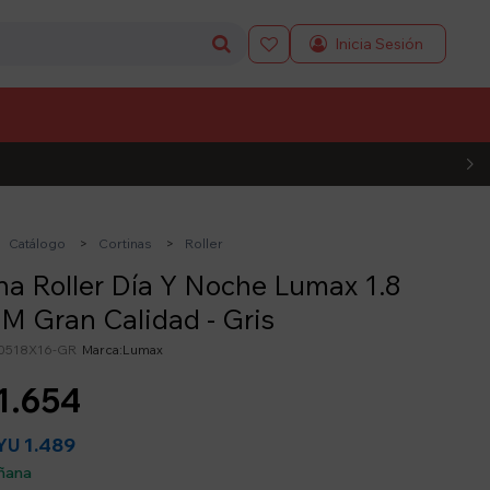

L CÓDIGO
Catálogo
Cortinas
Roller
na Roller Día Y Noche Lumax 1.8
 M Gran Calidad - Gris
0518X16-GR
Lumax
1.654
1.489
YU
ñana