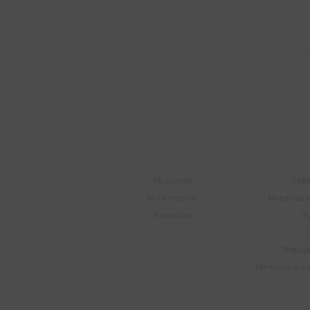
Suscríbete a nue
Recibí ofertas, novedade
Soriano 932 Esq.

Convención
Cuenta
E
Mi cuenta
Sobr
Mis compras
Nuestras 
Favoritos
S
Trabaj
Términos y c