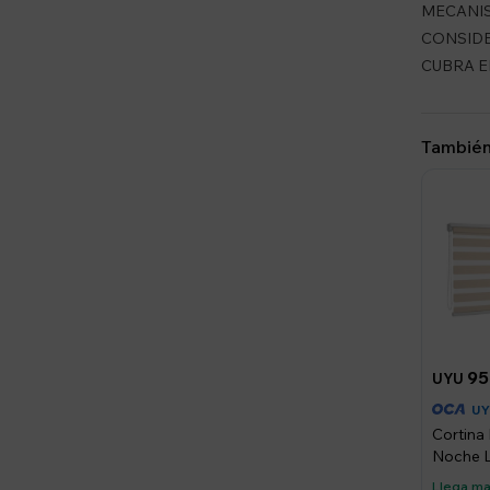
MECANIS
CONSIDE
CUBRA E
También
95
UYU
U
Cortina 
Noche L
M Gran 
Llega m