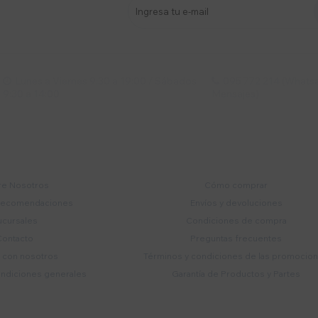
stro newsletter
s y más
Lunes a Viernes 9:30 a 19:00 / Sábados
095 772 214 (Whatsa


9:30 a 14:00
Mensajes)
mpresa
Compra
e Nosotros
Cómo comprar
recomendaciones
Envíos y devoluciones
ucursales
Condiciones de compra
Contacto
Preguntas frecuentes
a con nosotros
Términos y condiciones de las promocio
ondiciones generales
Garantía de Productos y Partes