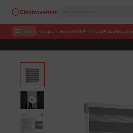

Menú
¡Todo por menos de $499!
¡NOVEDADES!
🔥¡Los 