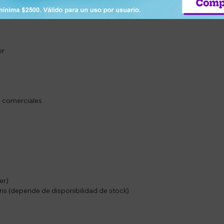
o que se recomienda considerar un largo mayor al de la ventana para 
or
s comerciales
er)
ris (depende de disponibilidad de stock)