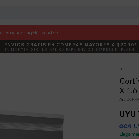
más buscados!🔥
¡Más vendidos!
¡ENVÍOS GRATIS EN COMPRAS MAYORES A $2000!
¡ENVÍOS FLASH! LLEGA EN 2 HORAS
DEBUT
ACTIVÁ E
EN MONTEVIDEO, NO APLICA PARA ENVÍOS EXPRESS NI FLASH
SOLO PARA MONTEVIDEO EN PRODUCTOS SELECCIONADOS
Home
Corti
X 1.6
ZGR-5
UYU
U
Llega ma