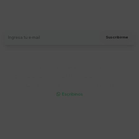
Suscríbete a nuestro newsletter
Recibí ofertas, novedades y más
Suscribirme
Soriano 932 Esq. Convención

Lunes a Viernes 9:30 a 19:00 / Sábados 9:30 a 14:00

095 772 214 (Whatsapp - Solo Mensajes)

Escribinos

Cuenta
Empresa