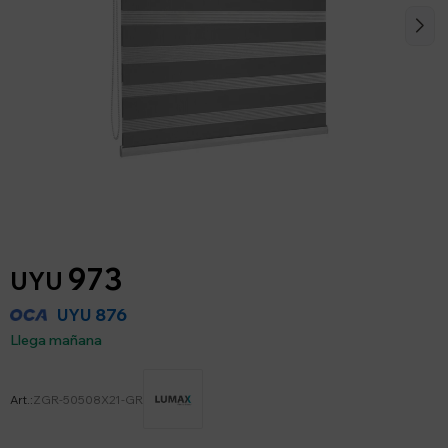
973
UYU
876
UYU
Llega mañana
ZGR-50508X21-GR