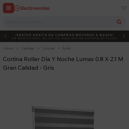


¡ENVÍOS GRATIS EN COMPRAS MAYORES A $2000!
DEBUT
ACTIVÁ EL CÓDIGO
EN MONTEVIDEO, NO APLICA PARA ENVÍOS EXPRESS NI FLASH
Home
Catálogo
Cortinas
Roller
Cortina Roller Día Y Noche Lumax 0.8 X 2.1 M
Gran Calidad - Gris