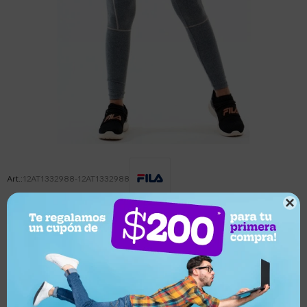
12AT1332988-12AT1332988

Este artículo está agotado.