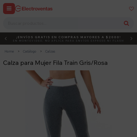


¡ENVÍOS GRATIS EN COMPRAS MAYORES A $2000!
DEBUT
ACTIVÁ EL CÓDIGO
EN MONTEVIDEO, NO APLICA PARA ENVÍOS EXPRESS NI FLASH
Home
Catálogo
Calzas
Calza para Mujer Fila Train Gris/Rosa